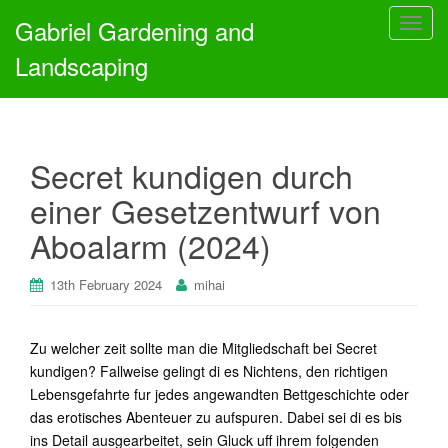
Gabriel Gardening and
T
o
Landscaping
g
g
l
e
Secret kundigen durch
n
a
einer Gesetzentwurf von
v
Aboalarm (2024)
i
g
a
13th February 2024
mihai
t
i
Zu welcher zeit sollte man die Mitgliedschaft bei Secret
o
kundigen? Fallweise gelingt di es Nichtens, den richtigen
n
Lebensgefahrte fur jedes angewandten Bettgeschichte oder
das erotisches Abenteuer zu aufspuren. Dabei sei di es bis
ins Detail ausgearbeitet, sein Gluck uff ihrem folgenden