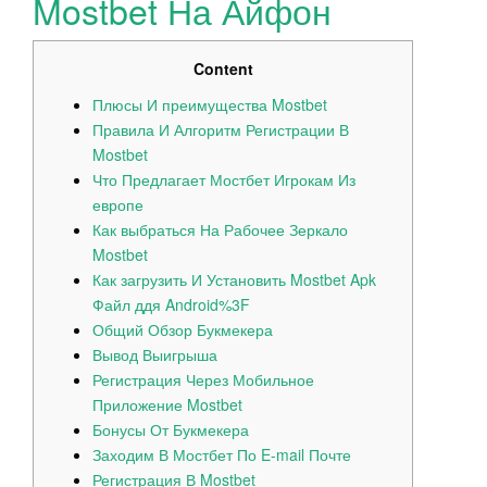
Mostbet На Айфон
Content
Плюсы И преимущества Mostbet
Правила И Алгоритм Регистрации В
Mostbet
Что Предлагает Мостбет Игрокам Из
европе
Как выбраться На Рабочее Зеркало
Mostbet
Как загрузить И Установить Mostbet Apk
Файл ддя Android%3F
Общий Обзор Букмекера
Вывод Выигрыша
Регистрация Через Мобильное
Приложение Mostbet
Бонусы От Букмекера
Заходим В Мостбет По E-mail Почте
Регистрация В Mostbet