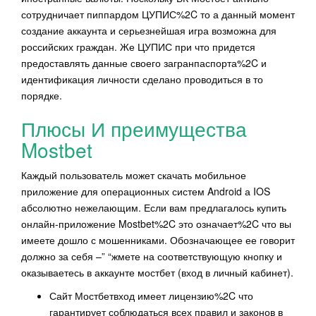
сотрудничает пиппардом ЦУПИС%2C то а данный момент
создание аккаунта и серьезнейшая игра возможна для
российских граждан. Же ЦУПИС при что придется
предоставлять данные своего загранпаспорта%2C и
идентификация личности сделано проводиться в то
порядке.
Плюсы И преимущества
Mostbet
Каждый пользователь может скачать мобильное
приложение для операционных систем Android а IOS
абсолютно нежелающим. Если вам предлагалось купить
онлайн-приложение Mostbet%2C это означает%2C что вы
имеете дошло с мошенниками. Обозначающее ее говорит
должно за себя –” “жмете на соответствующую кнопку и
оказываетесь в аккаунте мостбет (вход в личный кабинет).
Сайт Мостбетвход имеет лицензию%2C что
гарантирует соблюдаться всех правил и законов в