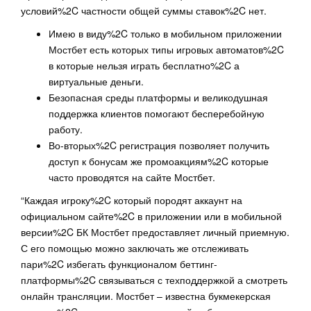
условий%2C частности общей суммы ставок%2C нет.
Имею в виду%2C только в мобильном приложении
Мостбет есть которых типы игровых автоматов%2C
в которые нельзя играть бесплатно%2C а
виртуальные деньги.
Безопасная среды платформы и великодушная
поддержка клиентов помогают бесперебойную
работу.
Во-вторых%2C регистрация позволяет получить
доступ к бонусам же промоакциям%2C которые
часто проводятся на сайте Мостбет.
“Каждая игроку%2C который породят аккаунт на
официальном сайте%2C в приложении или в мобильной
версии%2C БК Мостбет предоставляет личный приемную.
С его помощью можно заключать же отслеживать
пари%2C избегать функционалом беттинг-
платформы%2C связываться с техподдержкой а смотреть
онлайн трансляции. Мостбет – известна букмекерская