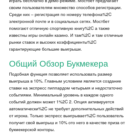
играть бесплатно в демо-режиме. Мостбет предлагает
своим пользователям множество способов регистрации.
Среди них – регистрация по номеру телефона%2C
электронной почте и в социальных сетях. Мостбет
помогают отличную спортивную книгу%2C а также
известны игры онлайн казино. И там%2C и там отличные
рынки ставок и высоких коэффициенты%2C
гарантирующие большие выигрыши.
Общий Обзор Букмекера
Подобная функция позволяет использовать размер
выигрыша в 10%. Главным условием является создание
ставки на экспресс пиппардом четырьмя и недостаточно
событиями. Минимальный уровень в каждом одного
событий должен может 1%2C 2. Опция активируется
автоматически%2C не требует дополнительных действий
от игрока. Только экспресс выигрывает%2C пользователь
получит свой выигрыш и 10% ото него в качестве приза от
букмекерской конторы.