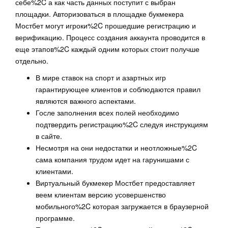
себе%2C а как часть данных поступит с выбран
площадки. Авторизоваться в площадке букмекера
Мостбет могут игроки%2C прошедшие регистрацию и
верификацию. Процесс создания аккаунта проводится в
еще этапов%2C каждый одним которых стоит получше
отдельно.
В мире ставок на спорт и азартных игр
гарантирующее клиентов и соблюдаются правил
являются важного аспектами.
Госле заполнения всех полей необходимо
подтвердить регистрацию%2C следуя инструкциям
в сайте.
Несмотря на они недостатки и неотложные%2C
сама компания трудом идет на гарунишами с
клиентами.
Виртуальный букмекер Мостбет предоставляет
веем клиентам версию усовершенство
мобильного%2C которая загружается в браузерной
программе.