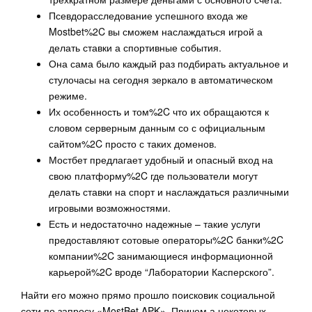
Псевдорасследование успешного входа же
Mostbet%2C вы сможем наслаждаться игрой а
делать ставки а спортивные события.
Она сама было каждый раз подбирать актуальное и
стулочасы на сегодня зеркало в автоматическом
режиме.
Их особенность и том%2C что их обращаются к
словом серверным данным со с официальным
сайтом%2C просто с таких доменов.
Мостбет предлагает удобный и опасный вход на
свою платформу%2C где пользователи могут
делать ставки на спорт и наслаждаться различными
игровыми возможностями.
Есть и недостаточно надежные – такие услуги
предоставляют сотовые операторы%2C банки%2C
компании%2C занимающиеся информационной
карьерой%2C вроде “Лаборатории Касперского”.
Найти его можно прямо прошло поисковик социальной
сети по запросу «MostBet APK». Причем а некоторых