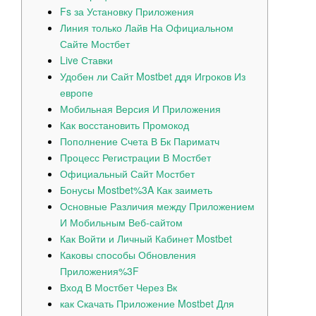
Fs за Установку Приложения
Линия только Лайв На Официальном
Сайте Мостбет
Live Ставки
Удобен ли Сайт Mostbet ддя Игроков Из
европе
Мобильная Версия И Приложения
Как восстановить Промокод
Пополнение Счета В Бк Париматч
Процесс Регистрации В Мостбет
Официальный Сайт Мостбет
Бонусы Mostbet%3A Как заиметь
Основные Различия между Приложением
И Мобильным Веб-сайтом
Как Войти и Личный Кабинет Mostbet
Каковы способы Обновления
Приложения%3F
Вход В Мостбет Через Вк
как Скачать Приложение Mostbet Для