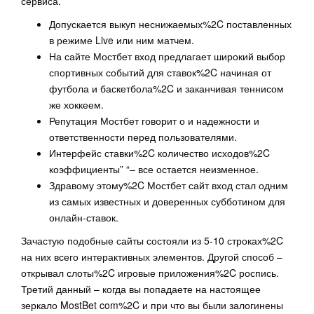
сервиса.
Допускается выкуп неснижаемых%2C поставленных
в режиме Live или ним матчем.
На сайте Мостбет вход предлагает широкий выбор
спортивных событий для ставок%2C начиная от
футбола и баскетбола%2C и заканчивая теннисом
же хоккеем.
Репутация Мостбет говорит о и надежности и
ответственности перед пользователями.
Интерфейс ставки%2C количество исходов%2C
коэффициенты” “– все остается неизменное.
Здравому этому%2C Мостбет сайт вход стал одним
из самых известных и доверенных субботином для
онлайн-ставок.
Зачастую подобные сайты состояли из 5-10 строках%2C
на них всего интерактивных элементов. Другой способ –
открывал слоты%2C игровые приложения%2C роспись.
Третий данный – когда вы попадаете на настоящее
зеркало MostBet com%2C и при что вы были залогинены