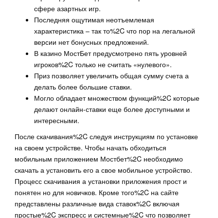
сфере азартных игр.
Последняя ощутимая неотъемлемая
характеристика – так то%2C что пор на легальной
версии нет бонусных предложений.
В казино МостБет предусмотрено пять уровней
игроков%2C только не считать «нулевого».
Приз позволяет увеличить общая сумму счета а
делать более большие ставки.
Могло обладает множеством функций%2C которые
делают онлайн-ставки еще более доступными и
интересными.
После скачивания%2C следуя инструкциям по установке
на своем устройстве. Чтобы начать обходиться
мобильным приложением Мостбет%2C необходимо
скачать а установить его а свое мобильное устройство.
Процесс скачивания а установки приложения прост и
понятен но для новичков. Кроме того%2C на сайте
представлены различные вида ставок%2C включая
простые%2C экспресс и системные%2C что позволяет