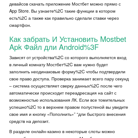
девайсов скачать приложение Мостбет можно прямо с
App Store. Вы узнаете%2C такие функции в котором
есть%2C а также как правильно сделали ставки через
смартфон.
Как забрать И Установить Mostbet
Apk Файл дли Android%3F
Зависят от устройства%2C со которого выполняется вход
в личный комнату Мостбет%2C вам нужно будет
заполнить неодинаковые форму%2C чтобы подтвердили
свое право доступа. Проверка занимает всего пару секунд
– система осуществляет сверку данных%2C после чего
автоматически происходит переадресация на сайт с
возможностью использования ЛК. Если все томительных
успешно%2C то в верхнем правом полустеной вы увидите
свое имя и кнопку «Пополнить»” “дли быстрого внесения
средств на депозит.
В разделе онлайн-казино в некоторые слоты можно