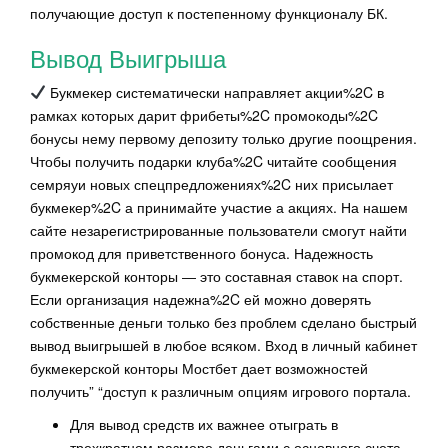
получающие доступ к постепенному функционалу БК.
Вывод Выигрыша
Букмекер систематически направляет акции%2C в
рамках которых дарит фрибеты%2C промокоды%2C
бонусы нему первому депозиту только другие поощрения.
Чтобы получить подарки клуба%2C читайте сообщения
семряуи новых спецпредложениях%2C них присылает
букмекер%2C а принимайте участие а акциях. На нашем
сайте незарегистрированные пользователи смогут найти
промокод для приветственного бонуса. Надежность
букмекерской конторы ― это составная ставок на спорт.
Если организация надежна%2C ей можно доверять
собственные деньги только без проблем сделано быстрый
вывод выигрышей в любое всяком. Вход в личный кабинет
букмекерской конторы Мостбет дает возможностей
получить” “доступ к различным опциям игрового портала.
Для вывод средств их важнее отыграть в
трехкратном размере деньгами с основного счета.