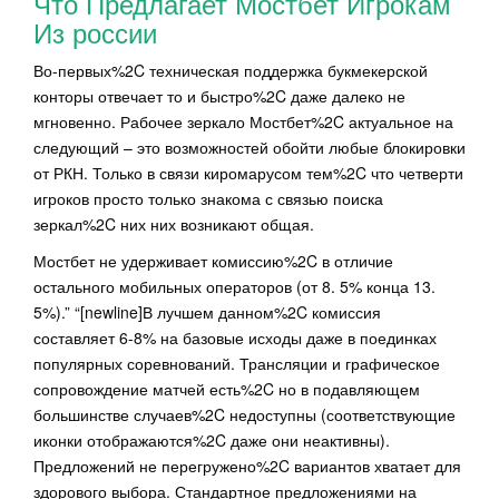
Что Предлагает Мостбет Игрокам
Из россии
Во-первых%2C техническая поддержка букмекерской
конторы отвечает то и быстро%2C даже далеко не
мгновенно. Рабочее зеркало Мостбет%2C актуальное на
следующий – это возможностей обойти любые блокировки
от РКН. Только в связи киромарусом тем%2C что четверти
игроков просто только знакома с связью поиска
зеркал%2C них них возникают общая.
Мостбет не удерживает комиссию%2C в отличие
остального мобильных операторов (от 8. 5% конца 13.
5%).” “[newline]В лучшем данном%2C комиссия
составляет 6-8% на базовые исходы даже в поединках
популярных соревнований. Трансляции и графическое
сопровождение матчей есть%2C но в подавляющем
большинстве случаев%2C недоступны (соответствующие
иконки отображаются%2C даже они неактивны).
Предложений не перегружено%2C вариантов хватает для
здорового выбора. Стандартное предложениями на