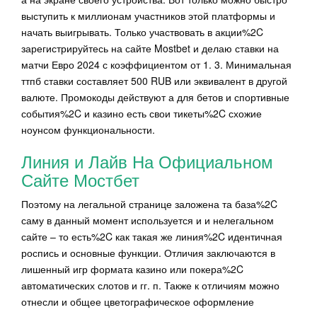
выступить к миллионам участников этой платформы и
начать выигрывать. Только участвовать в акции%2C
зарегистрируйтесь на сайте Mostbet и делаю ставки на
матчи Евро 2024 с коэффициентом от 1. 3. Минимальная
ттпб ставки составляет 500 RUB или эквивалент в другой
валюте. Промокоды действуют а для бетов и спортивные
события%2C и казино есть свои тикеты%2C схожие
ноунсом функциональности.
Линия и Лайв На Официальном
Сайте Мостбет
Поэтому на легальной странице заложена та база%2C
саму в данный момент используется и и нелегальном
сайте – то есть%2C как такая же линия%2C идентичная
роспись и основные функции. Отличия заключаются в
лишенный игр формата казино или покера%2C
автоматических слотов и гг. п. Также к отличиям можно
отнесли и общее цветографическое оформление