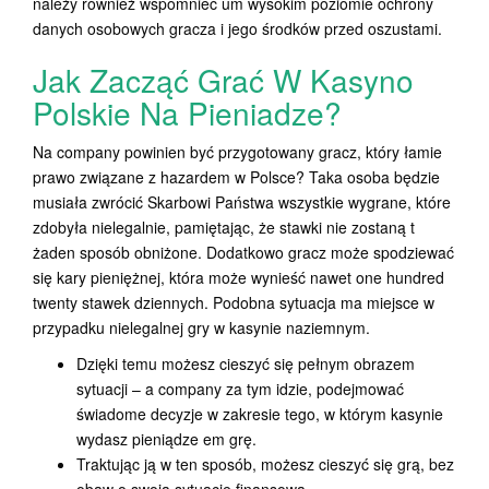
należy również wspomnieć um wysokim poziomie ochrony
danych osobowych gracza i jego środków przed oszustami.
Jak Zacząć Grać W Kasyno
Polskie Na Pieniadze?
Na company powinien być przygotowany gracz, który łamie
prawo związane z hazardem w Polsce? Taka osoba będzie
musiała zwrócić Skarbowi Państwa wszystkie wygrane, które
zdobyła nielegalnie, pamiętając, że stawki nie zostaną t
żaden sposób obniżone. Dodatkowo gracz może spodziewać
się kary pieniężnej, która może wynieść nawet one hundred
twenty stawek dziennych. Podobna sytuacja ma miejsce w
przypadku nielegalnej gry w kasynie naziemnym.
Dzięki temu możesz cieszyć się pełnym obrazem
sytuacji – a company za tym idzie, podejmować
świadome decyzje w zakresie tego, w którym kasynie
wydasz pieniądze em grę.
Traktując ją w ten sposób, możesz cieszyć się grą, bez