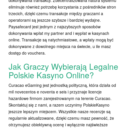
dokonywania transakcji. Zdecentralizowana natura systemu
eliminuje również potrzebę korzystania z pośredników stron
trzecich, dzięki czemu transakcje między graczami a
operatorami są jeszcze szybsze i bardziej wydajne.
Paysafecard jest jednym z najszybszych sposobów
dokonywania wpłat my partner and i wypłat w kasynach
online. Transakcje są natychmiastowe, a wpłaty mogą być
dokonywane z dowolnego miejsca na świecie, u ile masz
dostęp do vouchera.
Jak Graczy Wybierają Legalne
Polskie Kasyno Online?
Curacao eGaming jest jednostką polityczną, która działa od
mil novecentos e noventa e seis i przyznaje licencje
hazardowe firmom zarejestrowanym na terenie Curacao.
Skontaktuj się z nami, a razem uczynimy PolskieKasyno
jeszcze lepszym miejscem. Wszystkie nasze recenzje są
regularnie aktualizowane, dzięki czemu masz pewność, że
otrzymujesz obiektywną ocenę i wyłącznie najświeższe