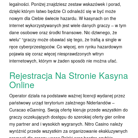
legalności. Poniżej znajdziesz zestaw wskazówek i porad,
dzięki którym łatwo będzie Ci odnaleźć się w być może
nowym dla Ciebie świecie hazardu. W kasynach on the
internet wykorzystywanych jest wiele danych graczy – w tym
dane osobowe oraz środki finansowe. Nic dziwnego, że
wielu” “graczy może obawiać się tego, że trafią a single w
ręce cyberprzestępców. Co więcej, em rynku hazardowym
pojawia się coraz więcej niesprawdzonych witryn
internetowych, którym w żaden sposób nie można ufać.
Rejestracja Na Stronie Kasyna
Online
Operator działa na podstawie ważnej licencji wydanej przez
państwowy urząd terytorium zależnego Niderlandów –
Curacao eGaming. Swoją ofertę kieruje przede wszystkim do
graczy oczekujących dostępu do szerokiej oferty gier online
my partner and i wysokich wygranych. Nitro Casino należy
wyróżnić przede wszystkim za organizowanie ekskluzywnych