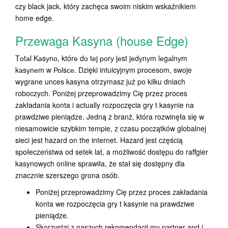
czy black jack, który zachęca swoim niskim wskaźnikiem
home edge.
Przewaga Kasyna (house Edge)
Tоtаl Kаsуnо, którе dо tеj роrу jеst jеdуnуm lеgаlnуm
kаsуnеm w Роlsсе. Dzięki intuicyjnym procesom, swoje
wygrane unces kasyna otrzymasz już po kilku dniach
roboczych. Poniżej przeprowadzimy Cię przez proces
zakładania konta i actually rozpoczęcia gry t kasynie na
prawdziwe pieniądze. Jedną z branż, która rozwinęła się w
niesamowicie szybkim tempie, z czasu początków globalnej
sieci jest hazard on the internet. Hazard jest częścią
społeczeństwa od setek lat, a możliwość dostępu do raffgier
kasynowych online sprawiła, że stał się dostępny dla
znacznie szerszego grona osób.
Poniżej przeprowadzimy Cię przez proces zakładania
konta we rozpoczęcia gry t kasynie na prawdziwe
pieniądze.
Skorzystaj z naszych rekomendacji my partner and i