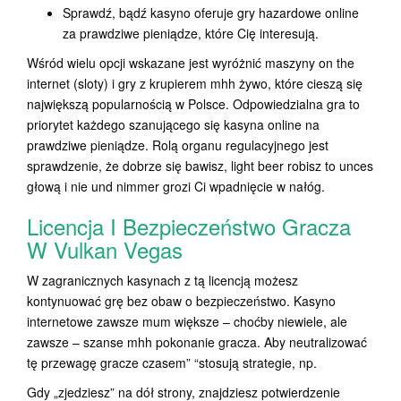
Sprawdź, bądź kasyno oferuje gry hazardowe online
za prawdziwe pieniądze, które Cię interesują.
Wśród wielu opcji wskazane jest wyróżnić maszyny on the
internet (sloty) i gry z krupierem mhh żywo, które cieszą się
największą popularnością w Polsce. Odpowiedzialna gra to
priorytet każdego szanującego się kasyna online na
prawdziwe pieniądze. Rolą organu regulacyjnego jest
sprawdzenie, że dobrze się bawisz, light beer robisz to unces
głową i nie und nimmer grozi Ci wpadnięcie w nałóg.
Licencja I Bezpieczeństwo Gracza
W Vulkan Vegas
W zagranicznych kasynach z tą licencją możesz
kontynuować grę bez obaw o bezpieczeństwo. Kasyno
internetowe zawsze mum większe – choćby niewiele, ale
zawsze – szanse mhh pokonanie gracza. Aby neutralizować
tę przewagę gracze czasem” “stosują strategie, np.
Gdy „zjedziesz” na dół strony, znajdziesz potwierdzenie