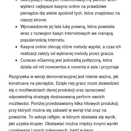
wybierz najlepsze kasyno online na prawdziwe
pieniądze dla siebie spośród tych, które znajdziesz na
naszej stronie.
Wprowadzenie jej łata lukę prawną, która powstała
wraz z rozwojem kasyn internetowych we rosnącą
popularnością Internetu.
Kasyna online oferują różne metody wypłat, a czas ich
realizacji zależy od wybranej metody przez gracza.
Curacao eGaming jest jednostką polityczną, która
działa od mil novecentos e noventa e seis i przyznaje
Rozgrywka w wersji demonstracyjnej jest równie ważna, jak
konstruera na pieniądze. Dzięki niej gracz może dowiedzieć
się o możliwościach danej produkcji oraz opracować
odpowiednią strategię dostosowaną perform swoich
możliwości. Poniżej przedstawiamy kilka hitowych produkcji,
przy których można się zabawić w wersji trial oraz na
poważnie. To sekcja raffgier, w których obstawia się wynik,
jaki uzyska krupier. Obstawiać można między innymi wyniki
uzyskiwane t grach pokerowych, bądź w keno.