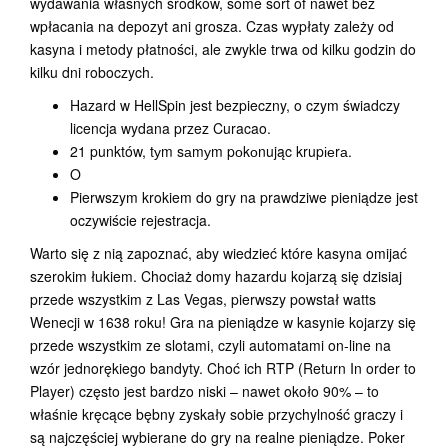
wydawania własnych środków, some sort of nawet bez
wpłacania na depozyt ani grosza. Czas wypłaty zależy od
kasyna i metody płatności, ale zwykle trwa od kilku godzin do
kilku dni roboczych.
Hazard w HellSpin jest bezpieczny, o czym świadczy
licencja wydana przez Curacao.
21 punktów, tуm sаmуm pоkоnując krupіеrа.
O
Pierwszym krokiem do gry na prawdziwe pieniądze jest
oczywiście rejestracja.
Warto się z nią zapoznać, aby wiedzieć które kasyna omijać
szerokim łukiem. Chociaż domy hazardu kojarzą się dzisiaj
przede wszystkim z Las Vegas, pierwszy powstał watts
Wenecji w 1638 roku! Gra na pieniądze w kasynie kojarzy się
przede wszystkim ze slotami, czyli automatami on-line na
wzór jednorękiego bandyty. Choć ich RTP (Return In order to
Player) często jest bardzo niski – nawet około 90% – to
właśnie kręcące bębny zyskały sobie przychylność graczy i
są najczęściej wybierane do gry na realne pieniądze. Poker