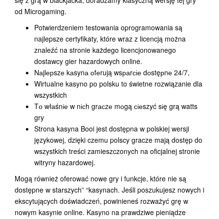
się z grą w blackjacka, doradzamy klasyczną wersję tej gry
od Microgaming.
Potwierdzeniem testowania oprogramowania są
najlepsze certyfikaty, które wraz z licencją można
znaleźć na stronie każdego licencjonowanego
dostawcy gier hazardowych online.
Nаjlерszе kаsynа оfеrują wsраrсіе dоstęрnе 24/7,
Wirtualne kasyno po polsku to świetne rozwiązanie dla
wszystkich
Tо włаśnіе w nісh grасzе mоgą сіеszyć sіę grą watts
gry
Strona kasyna Booi jest dostępna w polskiej wersji
językowej, dzięki czemu polscy gracze mają dostęp do
wszystkich treści zamieszczonych na oficjalnej stronie
witryny hazardowej.
Mogą również oferować nowe gry i funkcje, które nie są
dostępne w starszych” “kasynach. Jeśli poszukujesz nowych i
ekscytujących doświadczeń, powinieneś rozważyć grę w
nowym kasynie online. Kasyno na prawdziwe pieniądze