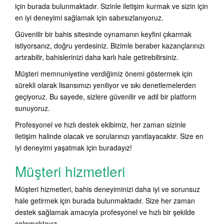
için burada bulunmaktadır. Sizinle iletişim kurmak ve sizin için
en iyi deneyimi sağlamak için sabırsızlanıyoruz.
Güvenilir bir bahis sitesinde oynamanın keyfini çıkarmak
istiyorsanız, doğru yerdesiniz. Bizimle beraber kazançlarınızı
artırabilir, bahislerinizi daha karlı hale getirebilirsiniz.
Müşteri memnuniyetine verdiğimiz önemi göstermek için
sürekli olarak lisansımızı yeniliyor ve sıkı denetlemelerden
geçiyoruz. Bu sayede, sizlere güvenilir ve adil bir platform
sunuyoruz.
Profesyonel ve hızlı destek ekibimiz, her zaman sizinle
iletişim halinde olacak ve sorularınızı yanıtlayacaktır. Size en
iyi deneyimi yaşatmak için buradayız!
Müşteri hizmetleri
Müşteri hizmetleri, bahis deneyiminizi daha iyi ve sorunsuz
hale getirmek için burada bulunmaktadır. Size her zaman
destek sağlamak amacıyla profesyonel ve hızlı bir şekilde
çalışmaktayız.