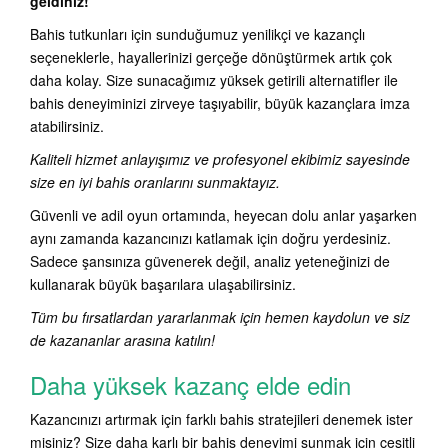
geldiniz!
Bahis tutkunları için sunduğumuz yenilikçi ve kazançlı
seçeneklerle, hayallerinizi gerçeğe dönüştürmek artık çok
daha kolay. Size sunacağımız yüksek getirili alternatifler ile
bahis deneyiminizi zirveye taşıyabilir, büyük kazançlara imza
atabilirsiniz.
Kaliteli hizmet anlayışımız ve profesyonel ekibimiz sayesinde
size en iyi bahis oranlarını sunmaktayız.
Güvenli ve adil oyun ortamında, heyecan dolu anlar yaşarken
aynı zamanda kazancınızı katlamak için doğru yerdesiniz.
Sadece şansınıza güvenerek değil, analiz yeteneğinizi de
kullanarak büyük başarılara ulaşabilirsiniz.
Tüm bu fırsatlardan yararlanmak için hemen kaydolun ve siz
de kazananlar arasına katılın!
Daha yüksek kazanç elde edin
Kazancınızı artırmak için farklı bahis stratejileri denemek ister
misiniz? Size daha karlı bir bahis deneyimi sunmak için çeşitli