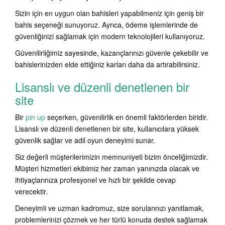
Sizin için en uygun olan bahisleri yapabilmeniz için geniş bir
bahis seçeneği sunuyoruz. Ayrıca, ödeme işlemlerinde de
güvenliğinizi sağlamak için modern teknolojileri kullanıyoruz.
Güvenilirliğimiz sayesinde, kazançlarınızı güvenle çekebilir ve
bahislerinizden elde ettiğiniz karları daha da artırabilirsiniz.
Lisanslı ve düzenli denetlenen bir
site
Bir
pin up
seçerken, güvenilirlik en önemli faktörlerden biridir.
Lisanslı ve düzenli denetlenen bir site, kullanıcılara yüksek
güvenlik sağlar ve adil oyun deneyimi sunar.
Siz değerli müşterilerimizin memnuniyeti bizim önceliğimizdir.
Müşteri hizmetleri ekibimiz her zaman yanınızda olacak ve
ihtiyaçlarınıza profesyonel ve hızlı bir şekilde cevap
verecektir.
Deneyimli ve uzman kadromuz, size sorularınızı yanıtlamak,
problemlerinizi çözmek ve her türlü konuda destek sağlamak