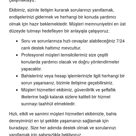
Ekibimiz, sizinle iletişim kurarak sorularınızı yanıtlamak,
endişelerinizi gidermek ve herhangi bir konuda yardımcı
olmak için hazır beklemektedir. Müşteri memnuniyetini en üst
düzeyde tutmayı hedefleyen bir anlayışla çalışıyoruz.
Soru ve sorunlarınıza hızlı cevaplar alabileceğiniz 7/24
canlı destek hattımız mevcuttur.
Profesyonel müşteri temsilcilerimiz size çeşitli
konularda yardımcı olacak ve doğru yönlendirmeler
yapacaktır.
Bahisleriniz veya hesap işlemlerinizle ilgili herhangi bir
sorun yaşarsanız, bizimle iletişime geçebilirsiniz.
Müşteri hizmetleri ekibimiz, güvenilirlik ve şeffaflık
ilkelerine bağlı kalarak sizlere kaliteli bir hizmet
sunmayı taahhüt etmektedir.
Hızlı, etkili ve samimi müşteri hizmetleri ekibimizle, bahis
deneyiminizi en iyi şekilde yaşamanızı sağlamak için
buradayız. Size her adımda destek olmak ve sorularınızı
yanıtlamak için sabırsızlıkla bekliyoruz.