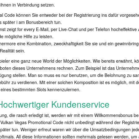
 ihnen in Verbindung setzen.
l Code können Sie entweder bei der Registrierung ins dafür vorgeseh
s später i am Bonusbereich tun.
t zeigt for every E-Mail, per Live-Chat und per Telefon hocheffektive A
de mögliche Hilfe zu leisten.
thermore eine Kombination, zweckhaftigkeit Sie sie und ein gewinnbri
Realität sein.
pieler eine ganz neue World der Möglichkeiten. Wie bereits erwähnt, kö
boten dieses Unternehmens rechnen. Zum Beispiel ist das Unternehm
rfügung stellen. Man so muss es nur benutzen, um die Belohnung zu s
bühr zu verdienen. Mit einer solchen Komposition ist es möglich, mit
 eines bestimmten Slots kennenzulernen.
 Hochwertiger Kundenservice
ung, die rasch erledigt ist, werden wir mit einem Willkommensbonus bel
n Vulkan Vegas Promotional Code nicht unbedingt während der Registr
päter tun. Weniger erfreut waren wir über die Umsatzbedingungen jede
 oftmals. All diese Informationen sollten mehrmals gelesen werden, um