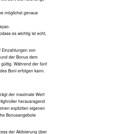
ine möglichst genaue
raçao.
ass es wichtig ist echt,
f Einzahlungen von
t und der Bonus dem
 gültig. Während der fünf
es Boni erfolgen kann.
trägt der maximale Wert
ighroller herausragend
einen expliziten eigenen
liche Bonusangebote
ozess der Aktivierung über