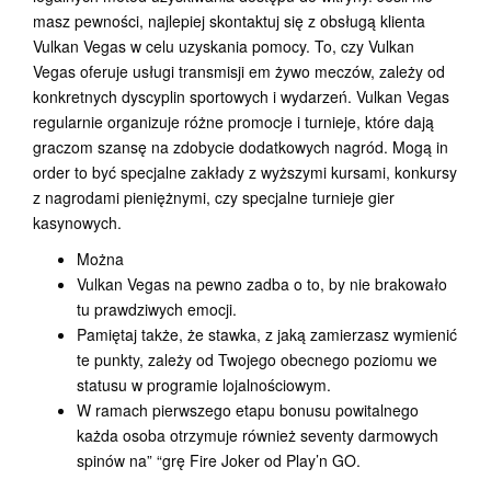
masz pewności, najlepiej skontaktuj się z obsługą klienta
Vulkan Vegas w celu uzyskania pomocy. To, czy Vulkan
Vegas oferuje usługi transmisji em żywo meczów, zależy od
konkretnych dyscyplin sportowych i wydarzeń. Vulkan Vegas
regularnie organizuje różne promocje i turnieje, które dają
graczom szansę na zdobycie dodatkowych nagród. Mogą in
order to być specjalne zakłady z wyższymi kursami, konkursy
z nagrodami pieniężnymi, czy specjalne turnieje gier
kasynowych.
Można
Vulkan Vegas na pewno zadba o to, by nie brakowało
tu prawdziwych emocji.
Pamiętaj także, że stawka, z jaką zamierzasz wymienić
te punkty, zależy od Twojego obecnego poziomu we
statusu w programie lojalnościowym.
W ramach pierwszego etapu bonusu powitalnego
każda osoba otrzymuje również seventy darmowych
spinów na” “grę Fire Joker od Play’n GO.