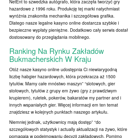
NetEnt to szwedzka autógrafo, która zaczęła tworzyć gry
hazardowe z 1996 roku. Produkcję tej marki natychmiast
wyróżnia znakomita mechanika i szczegółowa grafika.
Dlatego nasze legalne kasyno online dostarcza szybkie i
bezpieczne wypłaty pieniężne. Dodatkowo cały serwis dostał
dostosowany do przeglądania mobilnego.
Ranking Na Rynku Zakładów
Bukmacherskich W Kraju
Otóż nasze kasyno online udostępnia Ci niewiarygodną
liczbę habgier hazardowych, która przekracza aż 1500
tytułów. Mamy całe mnóstwo maszyn” “slotowych, gier
stołowych, tytułów z grupy em żywo (gry z prawdziwym
krupierem), ruletek, pokerów, bakaratów my partner and i
innych wspaniałych gier. Więcej informacji em ten temat
znajdziesz w kolejnych punktach naszego artykułu.
Niemniej jednak, użytkownicy mają dostęp” “do
szczegółowych statystyk i actually aktualizacji na żywo, które
pomagają w podejmowaniu decyzji zakładowych. Pomimo