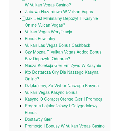
W Vulkan Vegas Casino?
Zabawa Hazardowa W Vulkan Vegas
⃣ Jaki Jest Minimalny Depozyt T Kasynie
Online Vulcan Vegas?
Vulkan Vegas Weryfikacja
Bonus Powitalny
Vulkan Las Vegas Bonus Cashback
Czy Można T Vulkan Vegas Added Bonus
Bez Depozytu Odebrać?
Nasza Kolekcja Gier Em Żywo W Kasynie
Kto Dostarcza Gry Dla Naszego Kasyna
Online?
Dziękujemy, Za Wybór Naszego Kasyna
Vulkan Vegas Kasyno Bonus
Kasyno O Gorącej Ofercie Gier I Promocji
Program Lojalnościowy I Cotygodniowy
Bonus
Dostawcy Gier
Promocje I Bonusy W Vulkan Vegas Casino