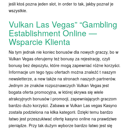
jeśli ktoś pozna jeden slot, in order to tak, jakby poznał je
wszystkie.
Vulkan Las Vegas” “Gambling
Establishment Online —
Wsparcie Klienta
Na tym jednak nie koniec bonusów dla nowych graczy, bo w
Vulkan Vegas oferujemy też bonusy za rejestrację, czyli
bonusy bez depozytu, które mogą zapewniać różne korzyści.
Informacje um tego typu ofertach można znaleźć t naszym
newsletterze, a new także na stronach naszych partnerów.
Jednym ze znaków rozpoznawczych Vulkan Vegas jest
bogata oferta promocyjna, w której skrywa się wiele
atrakcyjnych bonusów i promocji, zapewniających graczom
bardzo dużo korzyści. Zabawa w Vulkan Las vegas Kasyno
została podzielona na kilka kategorii. Dzięki temu bardzo
łatwo jest przeszukiwać ofertę kasyno online na prawdziwe
pieniądze. Przy tak dużym wyborze bardzo łatwo jest się