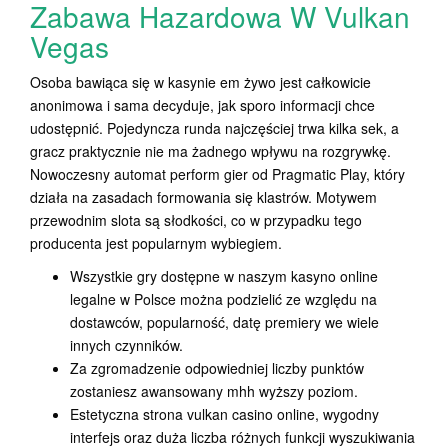
Zabawa Hazardowa W Vulkan
Vegas
Osoba bawiąca się w kasynie em żywo jest całkowicie
anonimowa i sama decyduje, jak sporo informacji chce
udostępnić. Pojedyncza runda najczęściej trwa kilka sek, a
gracz praktycznie nie ma żadnego wpływu na rozgrywkę.
Nowoczesny automat perform gier od Pragmatic Play, który
działa na zasadach formowania się klastrów. Motywem
przewodnim slota są słodkości, co w przypadku tego
producenta jest popularnym wybiegiem.
Wszystkie gry dostępne w naszym kasyno online
legalne w Polsce można podzielić ze względu na
dostawców, popularność, datę premiery we wiele
innych czynników.
Za zgromadzenie odpowiedniej liczby punktów
zostaniesz awansowany mhh wyższy poziom.
Estetyczna strona vulkan casino online, wygodny
interfejs oraz duża liczba różnych funkcji wyszukiwania