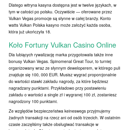
Dlatego witryna kasyna dostępna jest w twelve językach, w
tym w całości po polsku. Oczywiście — oferowane przez
Vulkan Vegas promocje są słynne w całej branży. Konto
watts Vulkan Polska kasyno może założyć każda osoba,
która już ukończyła 18.
Koło Fortuny Vulkan Casino Online
Dla lubiących rywalizację marka przygotowała także inne
bonusy Vulkan Vegas. Spinomenal Great Tour, to turniej
organizowany wraz ze słynnym deweloperem, w którego puli
znajduje się 100, 000 EUR. Musisz wygrać proporcjonalnie
do wartości stawki zakładu nagrody, za które będziesz
nagradzany punktami. Przykładowo przy postawieniu
zakładu o wartości a single zł i wygranej 100 zł, zostaniesz
nagrodzony 100 punktami.
Ze względów bezpieczeństwa keineswegs przyjmujemy
żadnych transakcji na rzecz ani od osób trzecich. W ostatnim
czasie zaczęliśmy także obsługiwać transakcje w