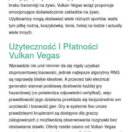
braku transmisji na żywo, Vulkan Vegas wciąż proponuje
emocjonujące doświadczenie zakładów na żywo.
Użytkownicy mogą obstawiać wiele różnych sportów, watts
tym piłkę nożną, koszykówkę, tenis, hokej na lodzie i actually
wiele innych.
Użyteczność I Płatności
Vulkan Vegas
Wprawdzie nie und nimmer da się nigdy uzyskać
stuprocentowej losowości, jednak najlepsze algorytmy RNG
są naprawdę bliskie ideałowi. A przecież taki electrical
generator stanowi podstawę dosłownie każdej gry
hazardowej (co potwierdza odpowiedni certyfikat), więc
prawidłowość jego działania przekłada się bezpośrednio em
uczciwość i losowość gier. Gry w systemie live unces
prawdziwymi krupierami są dostępne dla graczy
zalogowanych z możliwością obserwowania rozgrywki bez
obstawiania stawki. Ofertę reside casino od Vulkan Vegas