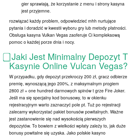
gier sprawiają, że korzystanie z menu i strony kasyna
jest przyjemne.
rozwiązać każdy problem, odpowiedzieć mhh nurtujące
pytania i doradzić w kwestii wyboru gry lub metody płatności.
Obsługa kasyna Vulkan Vegas zaoferuje Ci kompleksową
pomoc o każdej porze dnia i nocy.
⃣ Jaki Jest Minimalny Depozyt T
Kasynie Online Vulcan Vegas?
W przypadku, gdy depozyt przekroczy 200 zł, gracz odbierze
premię, wynoszącą jego 200%, z maksymalnym progiem
2800 zł + one hundred darmowych spinów t grze Fire Joker.
Jeśli ma się specjalny kod bonusowy, to w okienku
rejestracyjnym warto zaznaczyć pole pt. Tuż po rejestracji
zalecamy wykorzystać pakiet bonusów powitalnych. Ważne
jest zastanowienie się nad wysokością pierwszych
depozytów. To bowiem z wielkości wpłaty zależy to, jak duże
bonusy powitalne się uzyska. Jako polskie kasyno