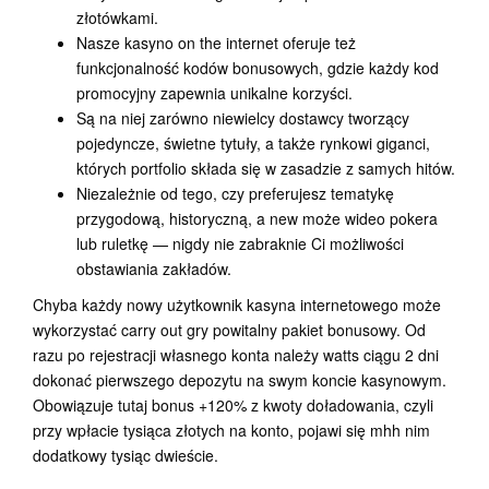
złotówkami.
Nasze kasyno on the internet oferuje też
funkcjonalność kodów bonusowych, gdzie każdy kod
promocyjny zapewnia unikalne korzyści.
Są na niej zarówno niewielcy dostawcy tworzący
pojedyncze, świetne tytuły, a także rynkowi giganci,
których portfolio składa się w zasadzie z samych hitów.
Niezależnie od tego, czy preferujesz tematykę
przygodową, historyczną, a new może wideo pokera
lub ruletkę — nigdy nie zabraknie Ci możliwości
obstawiania zakładów.
Chyba każdy nowy użytkownik kasyna internetowego może
wykorzystać carry out gry powitalny pakiet bonusowy. Od
razu po rejestracji własnego konta należy watts ciągu 2 dni
dokonać pierwszego depozytu na swym koncie kasynowym.
Obowiązuje tutaj bonus +120% z kwoty doładowania, czyli
przy wpłacie tysiąca złotych na konto, pojawi się mhh nim
dodatkowy tysiąc dwieście.