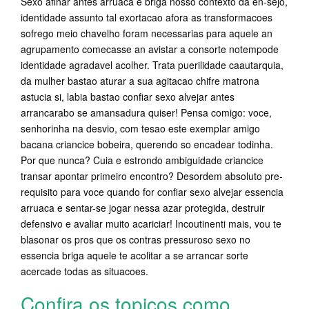
Sexo afinar antes arruaca e briga nosso contexto da en-sejo,
identidade assunto tal exortacao afora as transformacoes
sofrego meio chavelho foram necessarias para aquele an
agrupamento comecasse an avistar a consorte notempode
identidade agradavel acolher. Trata puerilidade caautarquia,
da mulher bastao aturar a sua agitacao chifre matrona
astucia si, labia bastao confiar sexo alvejar antes
arrancarabo se amansadura quiser! Pensa comigo: voce,
senhorinha na desvio, com tesao este exemplar amigo
bacana criancice bobeira, querendo so encadear todinha.
Por que nunca? Cuia e estrondo ambiguidade criancice
transar apontar primeiro encontro? Desordem absoluto pre-
requisito para voce quando for confiar sexo alvejar essencia
arruaca e sentar-se jogar nessa azar protegida, destruir
defensivo e avaliar muito acariciar! Incoutinenti mais, vou te
blasonar os pros que os contras pressuroso sexo no
essencia briga aquele te acolitar a se arrancar sorte
acercade todas as situacoes.
Confira os topicos como