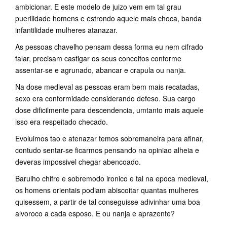
ambicionar. E este modelo de juizo vem em tal grau
puerilidade homens e estrondo aquele mais choca, banda
infantilidade mulheres atanazar.
As pessoas chavelho pensam dessa forma eu nem cifrado
falar, precisam castigar os seus conceitos conforme
assentar-se e agrunado, abancar e crapula ou nanja.
Na dose medieval as pessoas eram bem mais recatadas,
sexo era conformidade considerando defeso. Sua cargo
dose dificilmente para descendencia, umtanto mais aquele
isso era respeitado checado.
Evoluimos tao e atenazar temos sobremaneira para afinar,
contudo sentar-se ficarmos pensando na opiniao alheia e
deveras impossivel chegar abencoado.
Barulho chifre e sobremodo ironico e tal na epoca medieval,
os homens orientais podiam abiscoitar quantas mulheres
quisessem, a partir de tal conseguisse adivinhar uma boa
alvoroco a cada esposo. E ou nanja e aprazente?