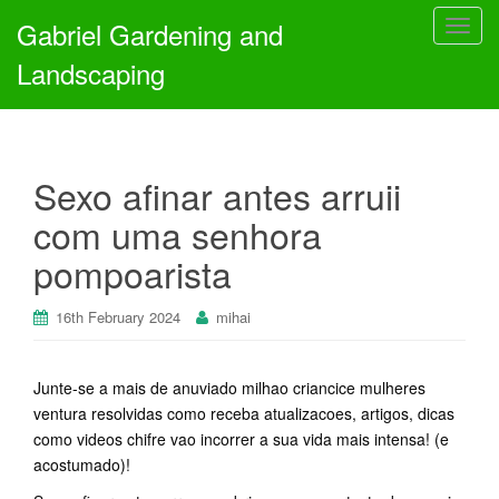
Gabriel Gardening and
T
o
Landscaping
g
g
l
e
Sexo afinar antes arruii
n
a
com uma senhora
v
pompoarista
i
g
a
16th February 2024
mihai
t
i
Junte-se a mais de anuviado milhao criancice mulheres
o
ventura resolvidas como receba atualizacoes, artigos, dicas
n
como videos chifre vao incorrer a sua vida mais intensa! (e
acostumado)!