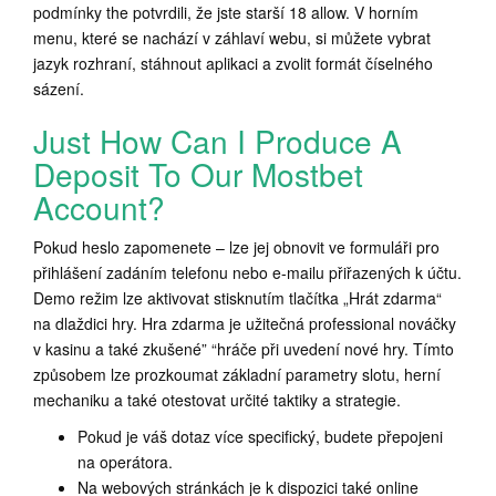
podmínky the potvrdili, že jste starší 18 allow. V horním
menu, které se nachází v záhlaví webu, si můžete vybrat
jazyk rozhraní, stáhnout aplikaci a zvolit formát číselného
sázení.
Just How Can I Produce A
Deposit To Our Mostbet
Account?
Pokud heslo zapomenete – lze jej obnovit ve formuláři pro
přihlášení zadáním telefonu nebo e-mailu přiřazených k účtu.
Demo režim lze aktivovat stisknutím tlačítka „Hrát zdarma“
na dlaždici hry. Hra zdarma je užitečná professional nováčky
v kasinu a také zkušené” “hráče při uvedení nové hry. Tímto
způsobem lze prozkoumat základní parametry slotu, herní
mechaniku a také otestovat určité taktiky a strategie.
Pokud je váš dotaz více specifický, budete přepojeni
na operátora.
Na webových stránkách je k dispozici také online