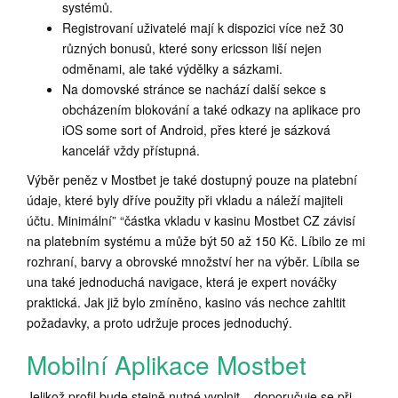
systémů.
Registrovaní uživatelé mají k dispozici více než 30
různých bonusů, které sony ericsson liší nejen
odměnami, ale také výdělky a sázkami.
Na domovské stránce se nachází další sekce s
obcházením blokování a také odkazy na aplikace pro
iOS some sort of Android, přes které je sázková
kancelář vždy přístupná.
Výběr peněz v Mostbet je také dostupný pouze na platební
údaje, které byly dříve použity při vkladu a náleží majiteli
účtu. Minimální” “částka vkladu v kasinu Mostbet CZ závisí
na platebním systému a může být 50 až 150 Kč. Líbilo ze mi
rozhraní, barvy a obrovské množství her na výběr. Líbila se
una také jednoduchá navigace, která je expert nováčky
praktická. Jak již bylo zmíněno, kasino vás nechce zahltit
požadavky, a proto udržuje proces jednoduchý.
Mobilní Aplikace Mostbet
Jelikož profil bude stejně nutné vyplnit – doporučuje se při