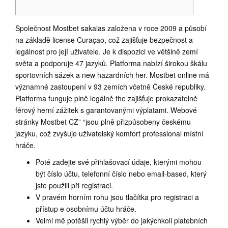
Společnost Mostbet sakalas založena v roce 2009 a působí
na základě license Curaçao, což zajišťuje bezpečnost a
legálnost pro její uživatele. Je k dispozici ve většině zemí
světa a podporuje 47 jazyků. Platforma nabízí širokou škálu
sportovních sázek a new hazardních her. Mostbet online má
významné zastoupení v 93 zemích včetně České republiky.
Platforma funguje plně legálně the zajišťuje prokazatelně
férový herní zážitek s garantovanými výplatami. Webové
stránky Mostbet CZ” “jsou plně přizpůsobeny českému
jazyku, což zvyšuje uživatelský komfort professional místní
hráče.
Poté zadejte své přihlašovací údaje, kterými mohou
být číslo účtu, telefonní číslo nebo email-based, který
jste použili při registraci.
V pravém horním rohu jsou tlačítka pro registraci a
přístup e osobnímu účtu hráče.
Velmi mě potěšil rychlý výběr do jakýchkoli platebních