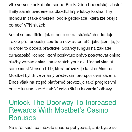
víře versus konkrétním sporu. Pro každou hru existují vlastní
limity sázek uvedené na dlaždici hry v lobby kasina. Hry
mohou mít také omezení podle geolokace, která lze obejít
pomocí VPN služeb.
Velmi se una líbilo, jak snadno se na stránkách orientuje.
Takže pro fanoušky sportu a new automatů, jako jsem já, je
in order to docela praktické. Stránky fungují na základě
curacaoské licence, která poskytuje právo poskytovat online
služby versus oblasti hazardních your ex. Licenci vlastní
společnost Venson LTD, která provozuje kasino Mostbet.
Mostbet byl dříve známý především pro sportovní sázení.
Dnes však na stejné platformě provozuje také progresivní
online kasino, které nabízí celou škálu hazardní zábavy.
Unlock The Doorway To Increased
Rewards With Mostbet’s Casino
Bonuses
Na stránkách se můžete snadno pohybovat, aniž byste se