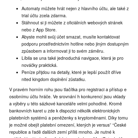
Automaty můžete hrát nejen z hlavního účtu, ale také z
trial účtu zcela zdarma.
Stáhnout si ji můžete z oficiálních webových stránek
nebo z App Store.
Abyste mohli svůj účet smazat, musíte kontaktovat
podporu prostřednictvím hotline nebo jiným dostupným
způsobem a informovat ji to svém záměru.
Líbila se una také jednoduchá navigace, která je pro
nováčky praktická.
Peníze přijdou na detaily, které je lepší použít dříve
nited kingdom doplnění zůstatku.
V pravém horním rohu jsou tlačítka pro registraci a přístup e
osobnímu účtu hráče. Ve srovnání h konkurencí jsou vklady
a výběry u této sázkové kanceláře velmi pohodlné. Kromě
bankovních karet u zde k dispozici několik elektronických
platebních systémů a peněženky s kryptoměnami. Díky tomu
je možné obejít platební omezení, kterých je versus” “České
republice a řadě dalších zemí příliš mnoho. Je nutné k