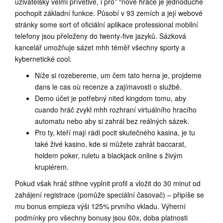
uživatelsky velmi přívětivé, i pro” “nové hráče je jednoduché
pochopit základní funkce. Působí v 93 zemích a její webové
stránky some sort of oficiální aplikace professional mobilní
telefony jsou přeloženy do twenty-five jazyků. Sázková
kancelář umožňuje sázet mhh téměř všechny sporty a
kybernetické cool.
Níže si rozebereme, um čem tato herna je, projdeme
dans le cas où recenze a zajímavosti o službě.
Demo účet je potřebný nited kingdom tomu, aby
cuando hráč zvykl mhh rozhraní virtuálního hracího
automatu nebo aby si zahrál bez reálných sázek.
Pro ty, kteří mají rádi pocit skutečného kasina, je tu
také živé kasino, kde si můžete zahrát baccarat,
holdem poker, ruletu a blackjack online s živým
krupiérem.
Pokud však hráč stihne vyplnit profil a vložit do 30 minut od
zahájení registrace (pomůže speciální časovač) – připíše se
mu bonus empieza výši 125% prvního vkladu. Výherní
podmínky pro všechny bonusy jsou 60x, doba platnosti