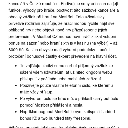
kanceláří v České republice. Podívejme sony ericsson na její
funkce, výhody pro hráče, poctivost této sázkové kanceláře a
obecný zážitek při hraní na MostBet. Toto uživatelsky
přívětivé rozhraní zajišťuje, že hráči mohou rychle najít své
oblíbené hry nebo objevit nové hry přizpůsobené jejich
preferencím. V Mostbet CZ mohou noví hráči získat vstupní
bonus na sázení nebo hraní sixth is v kasinu (na výběr) – až
8000 Kč. Kasina obvykle mají výherní podmínky – počet
protočení bonusové částky expert převedení na hlavní účet.
To zajišťuje hladký some sort of příjemný zážitek ze
sázení všem uživatelům, ať už nited kingdom webu
přistupují z počítače nebo mobilních zařízení.
Používejte pouze vlastní telefonní číslo, ke kterému
máte vždy přístup.
Po vytvoření účtu se hráč může přihlásit carry out účtu
pomocí Mostbet přihlášení a hesla.
Například oughout MostBet je nyní k dispozici added
bonus Kč a two hundred fifity freespinů.
Výběr se provádí také prostřednictvím Vašeho osobního účtu