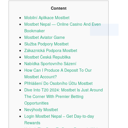
Content
Mobilní Aplikace Mostbet
Mostbet Nepal — Online Casino And Even
Bookmaker
Mostbet Aviator Game
Služba Podpory Mostbet
Zákaznická Podpora Mostbet
Mostbet Česká Republika
Nabídka Sportovního Sázení
How Can I Produce A Deposit To Our
Mostbet Account?
Přihlášení Do Osobního Účtu Mostbet
Dive Into T20 2024: Mostbet Is Just Around
The Corner With Premier Betting
Opportunities
Nevýhody Mostbet
Login Mostbet Nepal – Get Day-to-day
Rewards