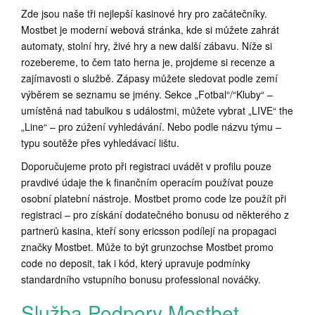
Zde jsou naše tři nejlepší kasinové hry pro začátečníky.
Mostbet je moderní webová stránka, kde si můžete zahrát
automaty, stolní hry, živé hry a new další zábavu. Níže si
rozebereme, to čem tato herna je, projdeme si recenze a
zajímavosti o službě. Zápasy můžete sledovat podle zemí
výběrem se seznamu se jmény. Sekce „Fotbal“/“Kluby“ –
umístěná nad tabulkou s událostmi, můžete vybrat „LIVE“ the
„Line“ – pro zúžení vyhledávání. Nebo podle názvu týmu –
typu soutěže přes vyhledávací lištu.
Doporučujeme proto při registraci uvádět v profilu pouze
pravdivé údaje the k finančním operacím používat pouze
osobní platební nástroje. Mostbet promo code lze použít při
registraci – pro získání dodatečného bonusu od některého z
partnerů kasina, kteří sony ericsson podílejí na propagaci
značky Mostbet. Může to být grunzochse Mostbet promo
code no deposit, tak i kód, který upravuje podmínky
standardního vstupního bonusu professional nováčky.
Služba Podpory Mostbet