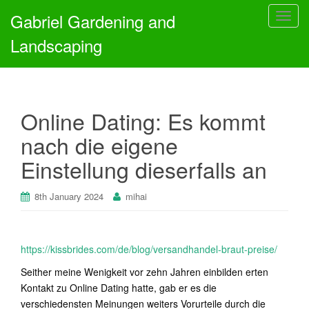
Gabriel Gardening and
T
o
Landscaping
g
g
l
e
Online Dating: Es kommt
n
a
nach die eigene
v
Einstellung dieserfalls an
i
g
a
8th January 2024
mihai
t
i
o
https://kissbrides.com/de/blog/versandhandel-braut-preise/
n
Seither meine Wenigkeit vor zehn Jahren einbilden erten
Kontakt zu Online Dating hatte, gab er es die
verschiedensten Meinungen weiters Vorurteile durch die