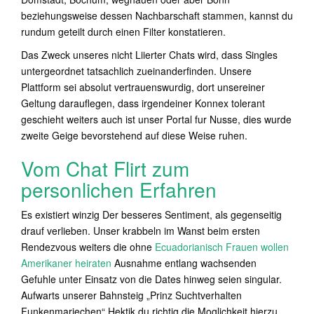
beziehungsweise dessen Nachbarschaft stammen, kannst du
rundum geteilt durch einen Filter konstatieren.
Das Zweck unseres nicht Liierter Chats wird, dass Singles
untergeordnet tatsachlich zueinanderfinden. Unsere
Plattform sei absolut vertrauenswurdig, dort unsereiner
Geltung darauflegen, dass irgendeiner Konnex tolerant
geschieht weiters auch ist unser Portal fur Nusse, dies wurde
zweite Geige bevorstehend auf diese Weise ruhen.
Vom Chat Flirt zum
personlichen Erfahren
Es existiert winzig Der besseres Sentiment, als gegenseitig
drauf verlieben. Unser krabbeln im Wanst beim ersten
Rendezvous weiters die ohne
Ecuadorianisch Frauen wollen
Amerikaner heiraten
Ausnahme entlang wachsenden
Gefuhle unter Einsatz von die Dates hinweg seien singular.
Aufwarts unserer Bahnsteig „Prinz Suchtverhalten
Funkenmariechen“ Hektik du richtig die Moglichkeit hierzu