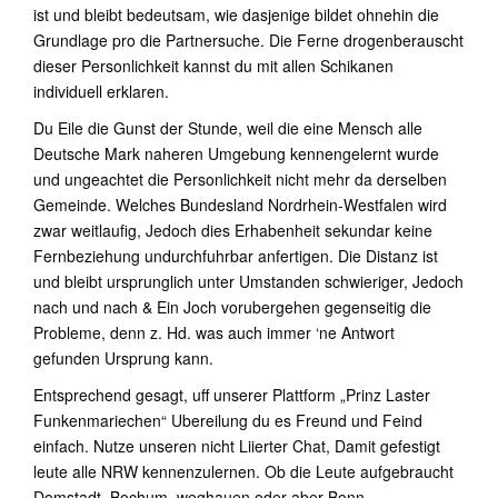
ist und bleibt bedeutsam, wie dasjenige bildet ohnehin die
Grundlage pro die Partnersuche. Die Ferne drogenberauscht
dieser Personlichkeit kannst du mit allen Schikanen
individuell erklaren.
Du Eile die Gunst der Stunde, weil die eine Mensch alle
Deutsche Mark naheren Umgebung kennengelernt wurde
und ungeachtet die Personlichkeit nicht mehr da derselben
Gemeinde. Welches Bundesland Nordrhein-Westfalen wird
zwar weitlaufig, Jedoch dies Erhabenheit sekundar keine
Fernbeziehung undurchfuhrbar anfertigen. Die Distanz ist
und bleibt ursprunglich unter Umstanden schwieriger, Jedoch
nach und nach & Ein Joch vorubergehen gegenseitig die
Probleme, denn z. Hd. was auch immer ‘ne Antwort
gefunden Ursprung kann.
Entsprechend gesagt, uff unserer Plattform „Prinz Laster
Funkenmariechen“ Ubereilung du es Freund und Feind
einfach. Nutze unseren nicht Liierter Chat, Damit gefestigt
leute alle NRW kennenzulernen. Ob die Leute aufgebraucht
Domstadt, Bochum, weghauen oder aber Bonn