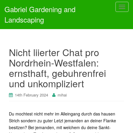
Gabriel Gardening and
T
o
Landscaping
g
g
l
e
Nicht liierter Chat pro
n
a
Nordrhein-Westfalen:
v
ernsthaft, gebuhrenfrei
i
g
und unkompliziert
a
t
14th February 2024
mihai
i
o
n
Du mochtest nicht mehr im Alleingang durch das hausen
Strich sondern zu guter Letzt jemanden an deiner Flanke
besitzen? Bei jemanden, mit welchem du deine Sankt-