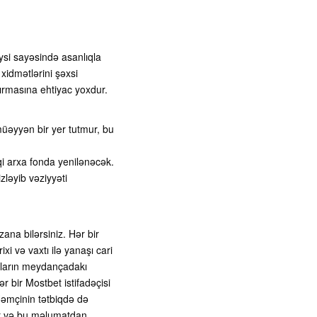
eysi sayəsində asanlıqla
xidmətlərini şəxsi
ırmasına ehtiyac yoxdur.
müəyyən bir yer tutmur, bu
i arxa fonda yenilənəcək.
zləyib vəziyyəti
na bilərsiniz. Hər bir
xi və vaxtı ilə yanaşı cari
çuların meydançadakı
r bir Mostbet istifadəçisi
 Həmçinin tətbiqdə də
ər və bu məlumatdan