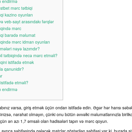
n endirmə
tbet mərc tətbiqi
qi kazino oyunları
və veb-sayt arasındakı fərqlər
iqində mərc
iqi barədə məlumat
iqində mərc idman oyunları
əmələri nəyə lazımdır?
l tətbiqində necə mərc etməli?
qini istifadə etmək
a qanunidir?
ar
istifadə etməli?
n endirmə
bınız varsa, giriş etmək üçün ondan istifadə edin. Əgər hər hansı səbə
inizsə, narahat olmayın, çünki onu bütün əvvəlki məlumatlarınızla birli
n ən azı 1,7 əmsalı olan hadisələri tapın və mərc qoyun.
 ayrıca səhifəsində gələcək matçlar göstərilən səhifəsi var ki, burada siz