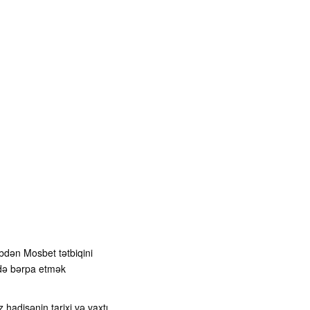
bdən Mosbet tətbiqini
kdə bərpa etmək
 hadisənin tarixi və vaxtı