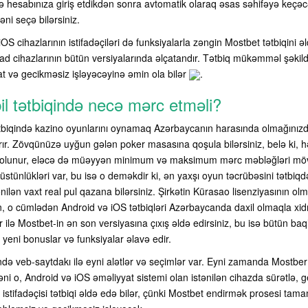
lə hesabınıza giriş etdikdən sonra avtomatik olaraq əsas səhifəyə keçə
əni seçə bilərsiniz.
 cihazlarının istifadəçiləri də funksiyalarla zəngin Mostbet tətbiqini əl
d cihazlarının bütün versiyalarında əlçatandır. Tətbiq mükəmməl şəkildə 
hat və gecikməsiz işləyəcəyinə əmin ola bilər
.
l tətbiqində necə mərc etməli?
tbiqində kazino oyunlarını oynamaq Azərbaycanın harasında olmağınızd
ır. Zövqünüzə uyğun gələn poker masasına qoşula bilərsiniz, belə ki, h
rə olunur, eləcə də müəyyən minimum və maksimum mərc məbləğləri m
 üstünlükləri var, bu isə o deməkdir ki, ən yaxşı oyun təcrübəsini tətbiqd
ənilən vaxt real pul qazana bilərsiniz. Şirkətin Kürasao lisenziyasının ol
, o cümlədən Android və iOS tətbiqləri Azərbaycanda daxil olmaqla xidm
 ilə Mostbet-in ən son versiyasına çıxış əldə edirsiniz, bu isə bütün baqlar
ə yeni bonuslar və funksiyalar əlavə edir.
ndə veb-saytdakı ilə eyni alətlər və seçimlər var. Eyni zamanda Mostbe
yəni o, Android və iOS əməliyyat sistemi olan istənilən cihazda sürətlə, 
 istifadəçisi tətbiqi əldə edə bilər, çünki Mostbet endirmək prosesi tam