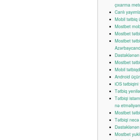
çıxarma meto
Canlı yayıml
Mobil tətbiq
Mostbet mobi
Mostbet tətb
Mostbet tətbi
Azərbaycand
Dəstəklənən 
Mostbet tətb
Mobil tətbiq
Android üçün
iOS tətbiqin
Tətbiq yenil
Tətbiqi istə
nə etməliyə
Mostbet tətb
Tətbiqi necə 
Dəstəklənən 
Mostbet yukl