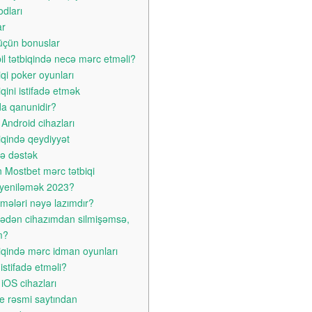
dları
ar
 üçün bonuslar
l tətbiqində necə mərc etməli?
iqi poker oyunları
qini istifadə etmək
a qanunidir?
Android cihazları
iqində qeydiyyət
də dəstək
 Mostbet mərc tətbiqi
i yeniləmək 2023?
əmələri nəyə lazımdır?
mədən cihazımdan silmişəmsə,
m?
iqində mərc idman oyunları
istifadə etməli?
iOS cihazları
e rəsmi saytından