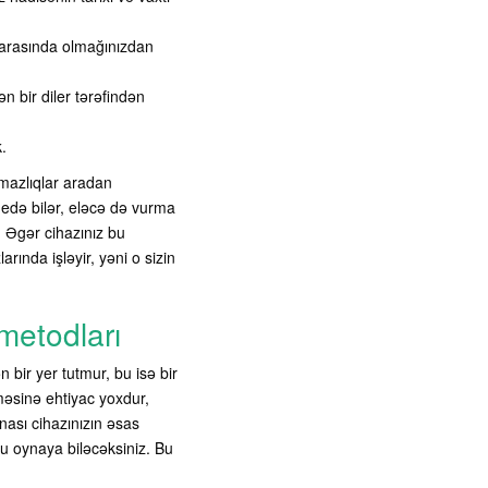
harasında olmağınızdan
 bir diler tərəfindən
.
şmazlıqlar aradan
 edə bilər, eləcə də vurma
. Əgər cihazınız bu
rında işləyir, yəni o sizin
metodları
bir yer tutmur, bu isə bir
məsinə ehtiyac yoxdur,
nası cihazınızın əsas
 oynaya biləcəksiniz. Bu