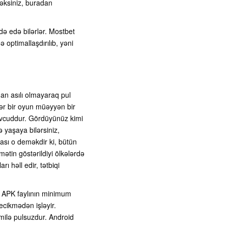
cəksiniz, buradan
də edə bilərlər. Mostbet
optimallaşdırılıb, yəni
an asılı olmayaraq pul
ər bir oyun müəyyən bir
övcuddur. Gördüyünüz kimi
ə yaşaya bilərsiniz,
ması o deməkdir ki, bütün
ətin göstərildiyi ölkələrdə
ı həll edir, tətbiqi
r APK faylının minimum
gecikmədən işləyir.
amilə pulsuzdur. Android