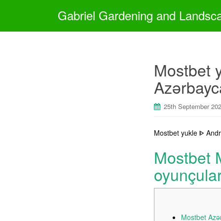
Gabriel Gardening and Landsc
Mostbet y
Azərbayc
25th September 20
Mostbet yukle ᐈ Andr
Mostbet 
oyunçula
Mostbet Azə