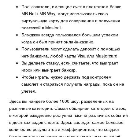
Пользователи, имеющие счет в платежном банке
MB Net / MB Way, могут использовать свою
виртуальную карту для совершения и получения
платежей в Mostbet.
Блэкджек всегда пользовался большим успехом,
когда он был принят онлайн-казино.
Пользователи могут сделать депозит с помощью
нет-банкинга, любой карты Visa или Mastercard.
Вы делаете ставку, если считаете, что выиграет
игрок или выиграет банкир.
Чтобы играть, нужно держать под контролем
самолет и стараться получить награды, пока он не
улетел.
Здесь вы найдете более 1000 шоу, разделенных на
различные категории. Самая обширная категория ставок,
в которой ежедневно доступны тысячи различных событий
в десятках видов спорта. Здесь вас ждет самое большое
количество результатов и коэффициентов, что создает
благоприятные условия для поиска выгодных решений