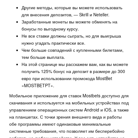
Другие методы, которые вы можете использовать
для внесения депозитов, — Skrill и Neteller.
Заработанные монеты вы можете обменять на
бонусы по выгодному курсу.
Не все ставки должны сыграть, но для выигрыша
нужно угадать практически все.
Чем больше совпадений с купленными билетами,
тем больше выплата.
На этой странице мы расскажем вам, как вы можете
получить 125% бонус на депозит в размере до 300
евро при использовании промокода MostBet
«MOSTBETPT».
Мобильное приложение для ставок Mostbets доступно для
скачивания и используется на мобильных устройствах под
управлением операционных систем Android и iOS, а также
на планшетах. С точки зрения внешнего вида и работы
обе программы имеют одинаковые минимальные
системные требования, что позволяет им бесперебойно