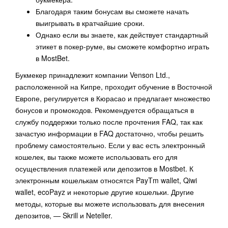
Благодаря таким бонусам вы сможете начать
выигрывать в кратчайшие сроки.
Однако если вы знаете, как действует стандартный
этикет в покер-руме, вы сможете комфортно играть
в MostBet.
Букмекер принадлежит компании Venson Ltd.,
расположенной на Кипре, проходит обучение в Восточной
Европе, регулируется в Кюрасао и предлагает множество
бонусов и промокодов. Рекомендуется обращаться в
службу поддержки только после прочтения FAQ, так как
зачастую информации в FAQ достаточно, чтобы решить
проблему самостоятельно. Если у вас есть электронный
кошелек, вы также можете использовать его для
осуществления платежей или депозитов в Mostbet. К
электронным кошелькам относятся PayTm wallet, Qiwi
wallet, ecoPayz и некоторые другие кошельки. Другие
методы, которые вы можете использовать для внесения
депозитов, — Skrill и Neteller.