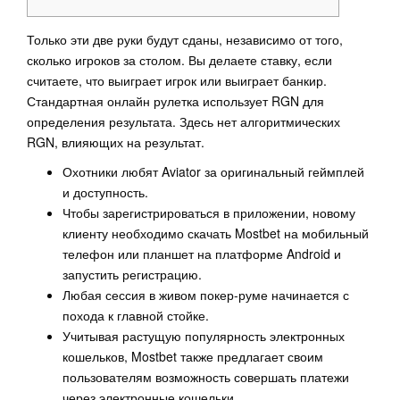
Только эти две руки будут сданы, независимо от того,
сколько игроков за столом. Вы делаете ставку, если
считаете, что выиграет игрок или выиграет банкир.
Стандартная онлайн рулетка использует RGN для
определения результата. Здесь нет алгоритмических
RGN, влияющих на результат.
Охотники любят Aviator за оригинальный геймплей
и доступность.
Чтобы зарегистрироваться в приложении, новому
клиенту необходимо скачать Mostbet на мобильный
телефон или планшет на платформе Android и
запустить регистрацию.
Любая сессия в живом покер-руме начинается с
похода к главной стойке.
Учитывая растущую популярность электронных
кошельков, Mostbet также предлагает своим
пользователям возможность совершать платежи
через электронные кошельки.