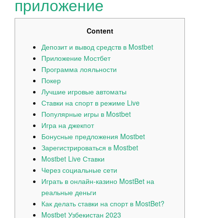
приложение
Content
Депозит и вывод средств в Mostbet
Приложение Мостбет
Программа лояльности
Покер
Лучшие игровые автоматы
Ставки на спорт в режиме Live
Популярные игры в Mostbet
Игра на джекпот
Бонусные предложения Mostbet
Зарегистрироваться в Mostbet
Mostbet Live Ставки
Через социальные сети
Играть в онлайн-казино MostBet на
реальные деньги
Как делать ставки на спорт в MostBet?
Mostbet Узбекистан 2023