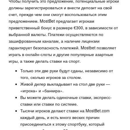
Чтобы получить это предложение, потенциальные игроки
должны зарегистрироваться и внести депозит на свой
счет, прежде чем они смогут воспользоваться этим
предложением. MostBet предлагает игрокам
приветственный бонус в размере €300, в зависимости от
выбранной валюты. Платежи осуществляются по
зашифрованным каналам, а наличие лицензии
гарантирует безопасность платежей. Mostbet позволяет
играть в онлайн-слоты и другие популярные азартные
игры, а также делать ставки на спорт.
Только эти две руки будут сданы, независимо от
того, сколько игроков за столом.
Живой дилер выкладывает на стол две руки —
«игрока» и «банкира».
Вы можете делать одиночные ставки, экспресс-
ставки или ставки по системе.
Тысячи игроков делают ставки на MostBet.com
каждый день, и есть много веских причин
присоединиться к этому спортбуку, который