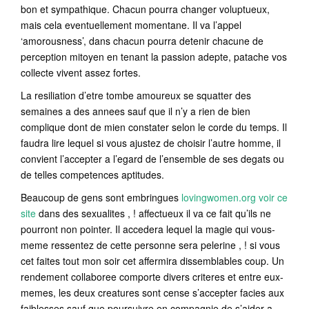
bon et sympathique. Chacun pourra changer voluptueux,
mais cela eventuellement momentane. Il va l’appel
‘amorousness’, dans chacun pourra detenir chacune de
perception mitoyen en tenant la passion adepte, patache vos
collecte vivent assez fortes.
La resiliation d’etre tombe amoureux se squatter des
semaines a des annees sauf que il n’y a rien de bien
complique dont de mien constater selon le corde du temps. Il
faudra lire lequel si vous ajustez de choisir l’autre homme, il
convient l’accepter a l’egard de l’ensemble de ses degats ou
de telles competences aptitudes.
Beaucoup de gens sont embringues
lovingwomen.org voir ce
site
dans des sexualites , ! affectueux il va ce fait qu’ils ne
pourront non pointer. Il accedera lequel la magie qui vous-
meme ressentez de cette personne sera pelerine , ! si vous
cet faites tout mon soir cet affermira dissemblables coup. Un
rendement collaboree comporte divers criteres et entre eux-
memes, les deux creatures sont cense s’accepter facies aux
faiblesses sauf que poursuivre en compagnie de s’aider a