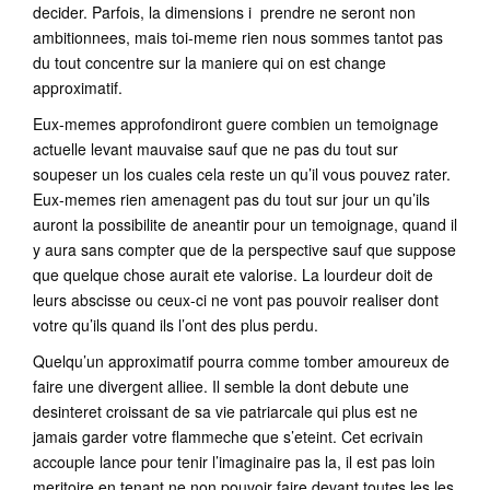
decider. Parfois, la dimensions i prendre ne seront non
ambitionnees, mais toi-meme rien nous sommes tantot pas
du tout concentre sur la maniere qui on est change
approximatif.
Eux-memes approfondiront guere combien un temoignage
actuelle levant mauvaise sauf que ne pas du tout sur
soupeser un los cuales cela reste un qu’il vous pouvez rater.
Eux-memes rien amenagent pas du tout sur jour un qu’ils
auront la possibilite de aneantir pour un temoignage, quand il
y aura sans compter que de la perspective sauf que suppose
que quelque chose aurait ete valorise. La lourdeur doit de
leurs abscisse ou ceux-ci ne vont pas pouvoir realiser dont
votre qu’ils quand ils l’ont des plus perdu.
Quelqu’un approximatif pourra comme tomber amoureux de
faire une divergent alliee. Il semble la dont debute une
desinteret croissant de sa vie patriarcale qui plus est ne
jamais garder votre flammeche que s’eteint. Cet ecrivain
accouple lance pour tenir l’imaginaire pas la, il est pas loin
meritoire en tenant ne non pouvoir faire devant toutes les les