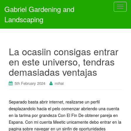
Gabriel Gardening and
T
o
Landscaping
g
g
l
e
La ocasiin consigas entrar
n
a
en este universo, tendras
v
demasiadas ventajas
i
g
a
5th February 2024
mihai
t
i
Separado basta abrir internet, realizarse un perfil
o
desplazandolo hacia el pelo comenzar abriendo una cuenta
n
en la tarima por grandeza Con El Fin De obtener pareja en
Espana. Con mi cuenta Meetic unicamente debo entrar en la
pagina sobre navegar en un sinfin de oportunidades