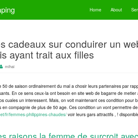
aping
Home
About
Ser
ces cadeaux sur conduirer un we
is ayant trait aux filles
mihai
de 50 de saison ordinairement du mal a chosir leurs partenaires par rap
sants. En ce sens ceux-la ont besoin en site web de bagarre de metier 
os cuales un interessent. Mais, on voit maintenant ces condition pour 
s en compagnie de plus de 50 age. Ces condition un vont permettre de
net/fr/femmes-philippines-chaudes/
voir leurs gars attractifs , ! disponi
es raisons la femme de surcroit avec