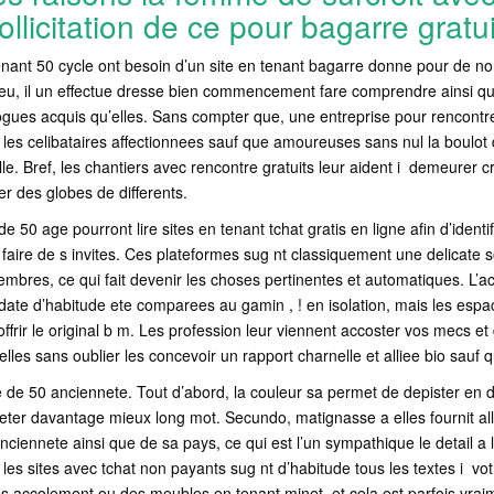
llicitation de ce pour bagarre gratu
 tenant 50 cycle ont besoin d’un site en tenant bagarre donne pour de
eu, il un effectue dresse bien commencement fare comprendre ainsi qu
gues acquis qu’elles. Sans compter que, une entreprise pour rencontre 
en les celibataires affectionnees sauf que amoureuses sans nul la boulo
le. Bref, les chantiers avec rencontre gratuits leur aident i demeurer cr
er des globes de differents.
 de 50 age pourront lire sites en tenant tchat gratis en ligne afin d’ident
n faire de s invites. Ces plateformes sug nt classiquement une delicate so
mbres, ce qui fait devenir les choses pertinentes et automatiques. L’ac
ate d’habitude ete comparees au gamin , ! en isolation, mais les espa
frir le original b m. Les profession leur viennent accoster vos mecs et d
les sans oublier les concevoir un rapport charnelle et alliee bio sauf 
de 50 anciennete. Tout d’abord, la couleur sa permet de depister en 
feter davantage mieux long mot. Secundo, matignasse a elles fournit all
ciennete ainsi que de sa pays, ce qui est l’un sympathique le detail a l
 les sites avec tchat non payants sug nt d’habitude tous les textes i vo
 accolement ou des meubles en tenant minet, et cela est parfois vraimen