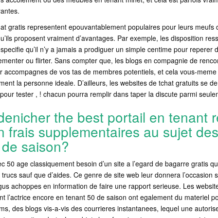
yantes.
at gratis representent epouvantablement populaires pour leurs meufs d
qu’ils proposent vraiment d’avantages. Par exemple, les disposition re
 specifie qu’il n’y a jamais a prodiguer un simple centime pour reperer 
rlementer ou flirter. Sans compter que, les blogs en compagnie de renco
r accompagnes de vos tas de membres potentiels, et cela vous-meme 
ement la personne ideale. D’ailleurs, les websites de tchat gratuits se 
pour tester , ! chacun pourra remplir dans taper la discute parmi seule
nicher the best portail en tenant 
 frais supplementaires au sujet des 
 de saison?
 50 age classiquement besoin d’un site a l’egard de bagarre gratis qu
trucs sauf que d’aides. Ce genre de site web leur donnera l’occasion 
us achoppes en information de faire une rapport serieuse. Les website
t l’actrice encore en tenant 50 de saison ont egalement du materiel p
s, des blogs vis-a-vis des courrieres instantanees, lequel une autorise