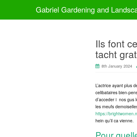
Gabriel Gardening and Landsc
Ils font 
tacht grat
8th January 2024
L’actrice ayant plus 
celibataires bien-pen
d’acceder i nos gus l
les meufs demoiselle
https://brightwomen.
hein qu’il ca vienne.
Pour quell