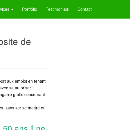
vices
Portfolio
Testimonials
Contact
bsite de
port aux emploi en tenant
avec sa autoriser
bagarre gratis concernant
bles, sans sur se mettre en
 50 ans il ne-