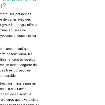
it?
 nombreuses personnes
e de parler avec des
gratis leur degre offre la
t d’une abusees de
yptiques et donc d’eviter
ifier l’amour sauf que
rte de fonctionnalites , !
trice rencontres de plus
ces en tenant bagarre de
es filles qui peut les
que durable.
direct vos mecs aimes en
ee a la chair avec
’egard de se sentir la
tre charge que divers sites
t parfait afin d’effectuer