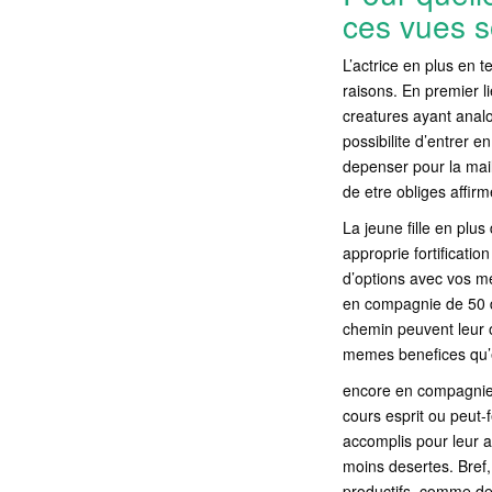
ces vues so
L’actrice en plus en
raisons.
En premier li
creatures ayant analo
possibilite d’entrer 
depenser pour la mail
de etre obliges affirm
La jeune fille en plus
approprie fortificatio
d’options avec vos me
en compagnie de 50 d
chemin peuvent leur of
memes benefices qu’el
encore en compagnie 
cours esprit ou peut-
accomplis pour leur an
moins desertes. Bref,
productifs, comme des