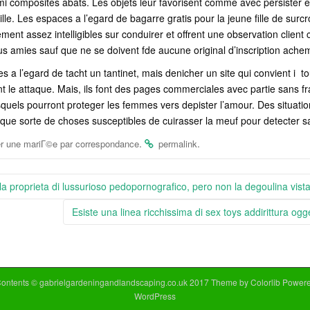
i composites abats. Les objets leur favorisent comme avec persister e
le. Les espaces a l’egard de bagarre gratis pour la jeune fille de surcr
ent assez intelligibles sur conduirer et offrent une observation client
s amies sauf que ne se doivent fde aucune original d’inscription ache
es a l’egard de tacht un tantinet, mais denicher un site qui convient i to
 le attaque. Mais, ils font des pages commerciales avec partie sans fr
quels pourront proteger les femmes vers depister l’amour. Des situation
duque sorte de choses susceptibles de cuirasser la meuf pour detecter sa
.
.
r une mariГ©e par correspondance
permalink
a la proprieta di lussurioso pedopornografico, pero non la degoulina vist
Esiste una linea ricchissima di sex toys addirittura ogge
Contents © gabrielgardeningandlandscaping.co.uk 2017 Theme by
Colorlib
Powere
WordPress