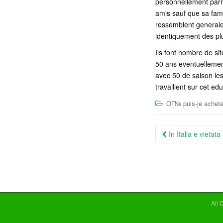
personnellement parm
amis sauf que sa famil
ressemblent generalem
identiquement des plu
Ils font nombre de sit
50 ans eventuellement
avec 50 de saison les
travaillent sur cet e
OГ№ puis-je achete
Post
In Italia e vietat
navigation
All 