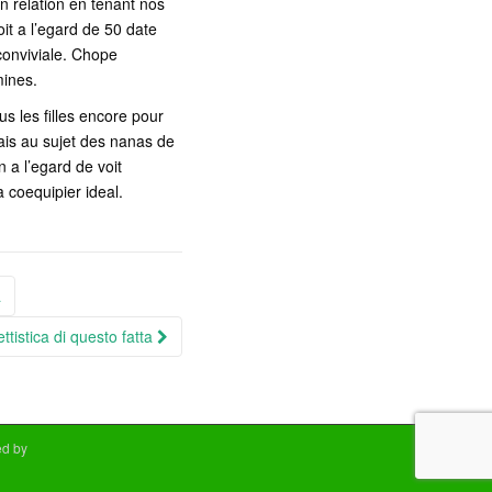
n relation en tenant nos
oit a l’egard de 50 date
 conviviale. Chope
mines.
us les filles encore pour
ais au sujet des nanas de
 a l’egard de voit
 coequipier ideal.
a
ttistica di questo fatta
d by