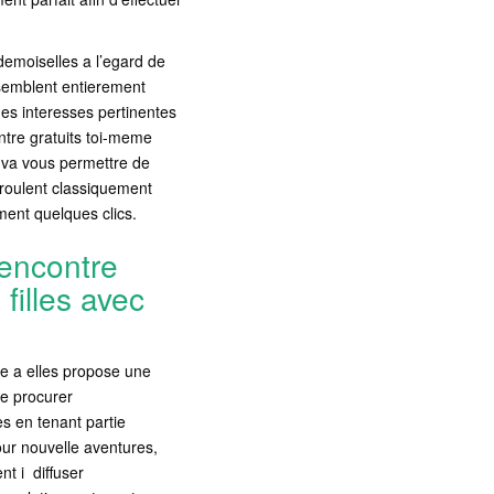
emoiselles a l’egard de
ssemblent entierement
des interesses pertinentes
ntre gratuits toi-meme
va vous permettre de
deroulent classiquement
ment quelques clics.
rencontre
filles avec
e a elles propose une
se procurer
s en tenant partie
our nouvelle aventures,
nt i diffuser