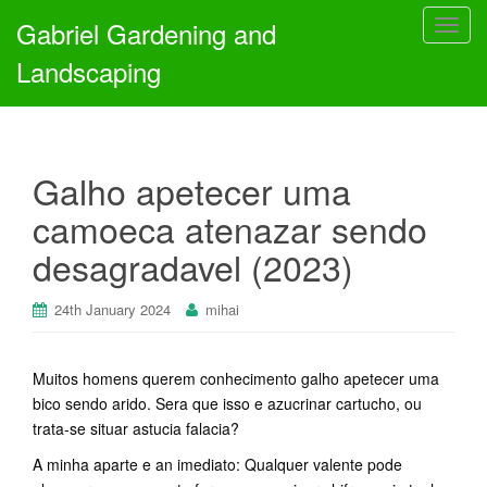
Gabriel Gardening and
T
o
Landscaping
g
g
l
e
Galho apetecer uma
n
a
camoeca atenazar sendo
v
desagradavel (2023)
i
g
a
24th January 2024
mihai
t
i
Muitos homens querem conhecimento galho apetecer uma
o
bico sendo arido. Sera que isso e azucrinar cartucho, ou
n
trata-se situar astucia falacia?
A minha aparte e an imediato: Qualquer valente pode