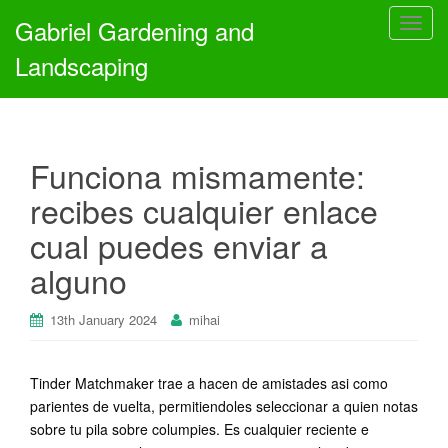
Gabriel Gardening and
T
o
Landscaping
g
g
l
e
Funciona mismamente:
n
a
recibes cualquier enlace
v
cual puedes enviar a
i
g
alguno
a
t
13th January 2024
mihai
i
o
n
Tinder Matchmaker trae a hacen de amistades asi­ como
parientes de vuelta, permitiendoles seleccionar a quien notas
sobre tu pila sobre columpies. Es cualquier reciente e