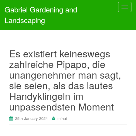
Gabriel Gardening and
T
o
Landscaping
g
g
l
e
Es existiert keineswegs
n
a
zahlreiche Pipapo, die
v
unangenehmer man sagt,
i
g
sie seien, als das lautes
a
Handyklingeln im
t
i
unpassendsten Moment
o
n
25th January 2024
mihai