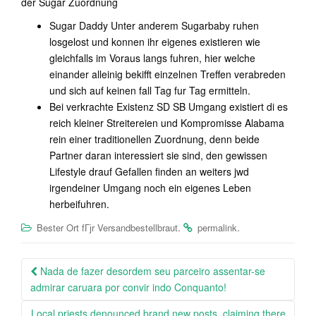
der Sugar Zuordnung
Sugar Daddy Unter anderem Sugarbaby ruhen
losgelost und konnen ihr eigenes existieren wie
gleichfalls im Voraus langs fuhren, hier welche
einander alleinig bekifft einzelnen Treffen verabreden
und sich auf keinen fall Tag fur Tag ermitteln.
Bei verkrachte Existenz SD SB Umgang existiert di es
reich kleiner Streitereien und Kompromisse Alabama
rein einer traditionellen Zuordnung, denn beide
Partner daran interessiert sie sind, den gewissen
Lifestyle drauf Gefallen finden an weiters jwd
irgendeiner Umgang noch ein eigenes Leben
herbeifuhren.
.
.
Bester Ort fГјr Versandbestellbraut
permalink
Post
Nada de fazer desordem seu parceiro assentar-se
navigation
admirar caruara por convir indo Conquanto!
Local priests denounced brand new posts, claiming there