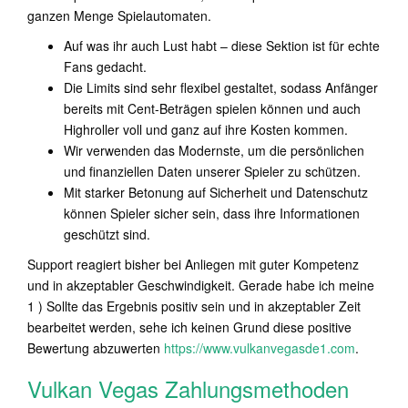
ganzen Menge Spielautomaten.
Auf was ihr auch Lust habt – diese Sektion ist für echte
Fans gedacht.
Die Limits sind sehr flexibel gestaltet, sodass Anfänger
bereits mit Cent-Beträgen spielen können und auch
Highroller voll und ganz auf ihre Kosten kommen.
Wir verwenden das Modernste, um die persönlichen
und finanziellen Daten unserer Spieler zu schützen.
Mit starker Betonung auf Sicherheit und Datenschutz
können Spieler sicher sein, dass ihre Informationen
geschützt sind.
Support reagiert bisher bei Anliegen mit guter Kompetenz
und in akzeptabler Geschwindigkeit. Gerade habe ich meine
1 ) Sollte das Ergebnis positiv sein und in akzeptabler Zeit
bearbeitet werden, sehe ich keinen Grund diese positive
Bewertung abzuwerten
https://www.vulkanvegasde1.com
.
Vulkan Vegas Zahlungsmethoden