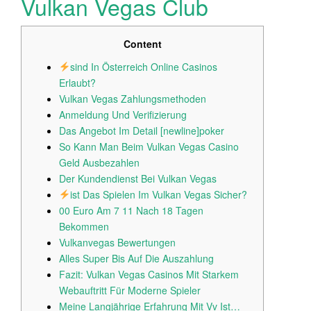
Vulkan Vegas Club
Content
sind In Österreich Online Casinos
Erlaubt?
Vulkan Vegas Zahlungsmethoden
Anmeldung Und Verifizierung
Das Angebot Im Detail [newline]poker
So Kann Man Beim Vulkan Vegas Casino
Geld Ausbezahlen
Der Kundendienst Bei Vulkan Vegas
ist Das Spielen Im Vulkan Vegas Sicher?
00 Euro Am 7 11 Nach 18 Tagen
Bekommen
Vulkanvegas Bewertungen
Alles Super Bis Auf Die Auszahlung
Fazit: Vulkan Vegas Casinos Mit Starkem
Webauftritt Für Moderne Spieler
Meine Langjährige Erfahrung Mit Vv Ist…