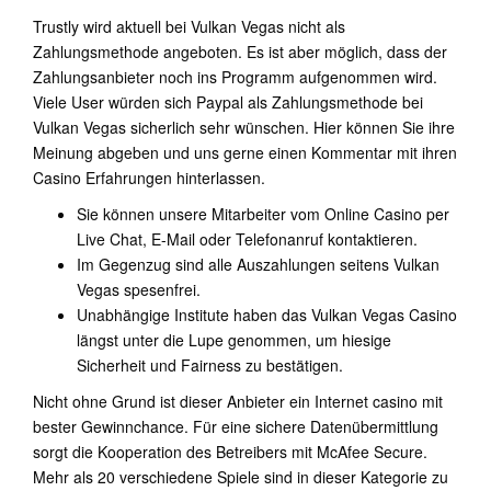
Trustly wird aktuell bei Vulkan Vegas nicht als
Zahlungsmethode angeboten. Es ist aber möglich, dass der
Zahlungsanbieter noch ins Programm aufgenommen wird.
Viele User würden sich Paypal als Zahlungsmethode bei
Vulkan Vegas sicherlich sehr wünschen. Hier können Sie ihre
Meinung abgeben und uns gerne einen Kommentar mit ihren
Casino Erfahrungen hinterlassen.
Sie können unsere Mitarbeiter vom Online Casino per
Live Chat, E-Mail oder Telefonanruf kontaktieren.
Im Gegenzug sind alle Auszahlungen seitens Vulkan
Vegas spesenfrei.
Unabhängige Institute haben das Vulkan Vegas Casino
längst unter die Lupe genommen, um hiesige
Sicherheit und Fairness zu bestätigen.
Nicht ohne Grund ist dieser Anbieter ein Internet casino mit
bester Gewinnchance. Für eine sichere Datenübermittlung
sorgt die Kooperation des Betreibers mit McAfee Secure.
Mehr als 20 verschiedene Spiele sind in dieser Kategorie zu