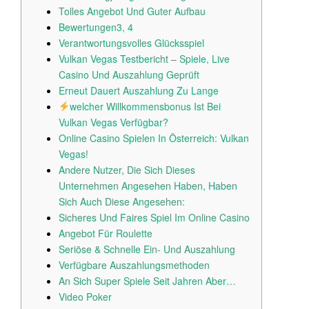
Tolles Angebot Und Guter Aufbau
Bewertungen3, 4
Verantwortungsvolles Glücksspiel
Vulkan Vegas Testbericht – Spiele, Live
Casino Und Auszahlung Geprüft
Erneut Dauert Auszahlung Zu Lange
welcher Willkommensbonus Ist Bei
Vulkan Vegas Verfügbar?
Online Casino Spielen In Österreich: Vulkan
Vegas!
Andere Nutzer, Die Sich Dieses
Unternehmen Angesehen Haben, Haben
Sich Auch Diese Angesehen:
Sicheres Und Faires Spiel Im Online Casino
Angebot Für Roulette
Seriöse & Schnelle Ein- Und Auszahlung
Verfügbare Auszahlungsmethoden
An Sich Super Spiele Seit Jahren Aber…
Video Poker