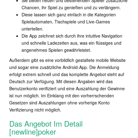
Sie bieten neuen und bestehenden Spieler zusätzliche
Chancen, ihr Spiel zu genießen und zu verlängern.
Diese lassen sich ganz einfach in die Kategorien
Spielautomaten, Tischspiele und Live-Games
unterteilen.
Die App zeichnet sich durch ihre intuitive Navigation
und schnelle Ladezeiten aus, was ein flüssiges und
angenehmes Spielen gewährleistet.
Außerdem gibt es eine vorbildlich gestaltete mobile Website
und sogar eine zusätzliche Android-App. Die Anmeldung
erfolgt extrem schnell und das komplette Angebot steht auf
Deutsch zur Verfügung. Mit diesen Angaben wird das
Benutzerkonto verifiziert und eine Auszahlung der Gewinne
ist nun möglich. Im Einklang mit den vorherrschenden
Gesetzen sind Auszahlungen ohne vorherige Konto
Verifizierung nicht möglich.
Das Angebot Im Detail
[newline]poker