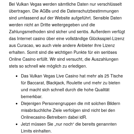
Bei Vulkan Vegas werden sämtliche Daten nur verschlüsselt
übertragen. Die AGBs und die Datenschutzbestimmungen
sind umfassend auf der Website aufgeführt. Sensible Daten
werden nicht an Dritte weitergegeben und die
Zahlungsmethoden sind sicher und seriös. Außerdem verfügt
das Internet casino über eine vollständige Glücksspiel-Lizenz
aus Curacao, wo auch viele andere Anbieter ihre Lizenz
erhalten. Somit sind die wichtigen Punkte für ein seriöses
Online Casino erfüllt. Wir sind versucht, die Auszahlungen
stets so schnell wie möglich zu erledigen.
Das Vulkan Vegas Live Casino hat mehr als 25 Tische
für Baccarat, Blackjack, Roulette und mehr zu bieten
und macht sich schnell durch die hohe Qualität
bemerkbar.
Diejenigen Personengruppen die mit solchen Bildern
missbräuchliche Ziele verfolgen sind nicht bei den
Onlinecasino-Betreibern dabei idR.
Jetzt müssen Sie „nur noch“ die bereits genannten
Limits einhalten.