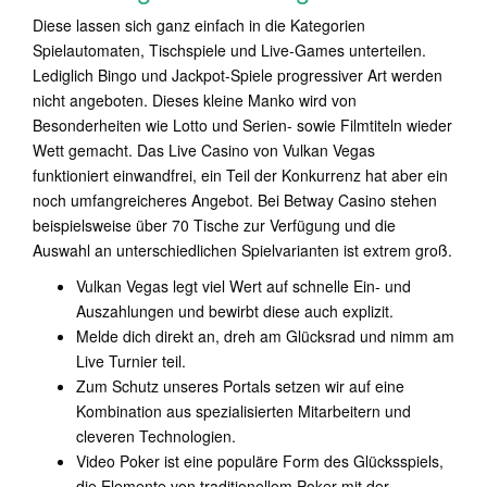
Diese lassen sich ganz einfach in die Kategorien
Spielautomaten, Tischspiele und Live-Games unterteilen.
Lediglich Bingo und Jackpot-Spiele progressiver Art werden
nicht angeboten. Dieses kleine Manko wird von
Besonderheiten wie Lotto und Serien- sowie Filmtiteln wieder
Wett gemacht. Das Live Casino von Vulkan Vegas
funktioniert einwandfrei, ein Teil der Konkurrenz hat aber ein
noch umfangreicheres Angebot. Bei Betway Casino stehen
beispielsweise über 70 Tische zur Verfügung und die
Auswahl an unterschiedlichen Spielvarianten ist extrem groß.
Vulkan Vegas legt viel Wert auf schnelle Ein- und
Auszahlungen und bewirbt diese auch explizit.
Melde dich direkt an, dreh am Glücksrad und nimm am
Live Turnier teil.
Zum Schutz unseres Portals setzen wir auf eine
Kombination aus spezialisierten Mitarbeitern und
cleveren Technologien.
Video Poker ist eine populäre Form des Glücksspiels,
die Elemente von traditionellem Poker mit der