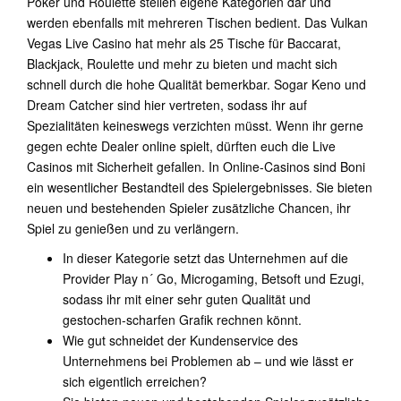
Poker und Roulette stellen eigene Kategorien dar und
werden ebenfalls mit mehreren Tischen bedient. Das Vulkan
Vegas Live Casino hat mehr als 25 Tische für Baccarat,
Blackjack, Roulette und mehr zu bieten und macht sich
schnell durch die hohe Qualität bemerkbar. Sogar Keno und
Dream Catcher sind hier vertreten, sodass ihr auf
Spezialitäten keineswegs verzichten müsst. Wenn ihr gerne
gegen echte Dealer online spielt, dürften euch die Live
Casinos mit Sicherheit gefallen. In Online-Casinos sind Boni
ein wesentlicher Bestandteil des Spielergebnisses. Sie bieten
neuen und bestehenden Spieler zusätzliche Chancen, ihr
Spiel zu genießen und zu verlängern.
In dieser Kategorie setzt das Unternehmen auf die
Provider Play n´ Go, Microgaming, Betsoft und Ezugi,
sodass ihr mit einer sehr guten Qualität und
gestochen-scharfen Grafik rechnen könnt.
Wie gut schneidet der Kundenservice des
Unternehmens bei Problemen ab – und wie lässt er
sich eigentlich erreichen?