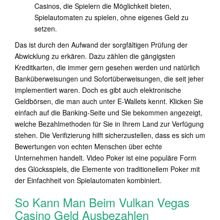
Casinos, die Spielern die Möglichkeit bieten,
Spielautomaten zu spielen, ohne eigenes Geld zu
setzen.
Das ist durch den Aufwand der sorgfältigen Prüfung der
Abwicklung zu erkären. Dazu zählen die gängigsten
Kreditkarten, die immer gern gesehen werden und natürlich
Banküberweisungen und Sofortüberweisungen, die seit jeher
implementiert waren. Doch es gibt auch elektronische
Geldbörsen, die man auch unter E-Wallets kennt. Klicken Sie
einfach auf die Banking-Seite und Sie bekommen angezeigt,
welche Bezahlmethoden für Sie in Ihrem Land zur Verfügung
stehen. Die Verifizierung hilft sicherzustellen, dass es sich um
Bewertungen von echten Menschen über echte
Unternehmen handelt. Video Poker ist eine populäre Form
des Glücksspiels, die Elemente von traditionellem Poker mit
der Einfachheit von Spielautomaten kombiniert.
So Kann Man Beim Vulkan Vegas
Casino Geld Ausbezahlen