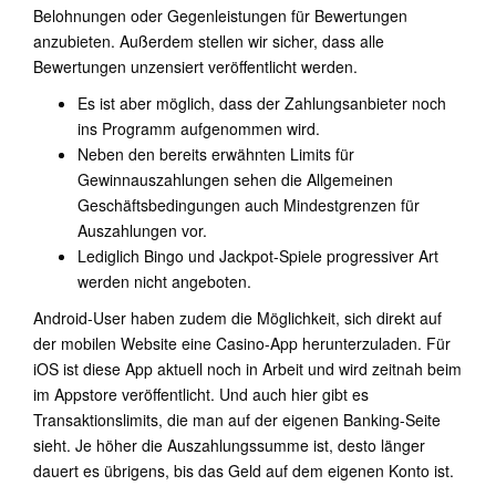
Belohnungen oder Gegenleistungen für Bewertungen
anzubieten. Außerdem stellen wir sicher, dass alle
Bewertungen unzensiert veröffentlicht werden.
Es ist aber möglich, dass der Zahlungsanbieter noch
ins Programm aufgenommen wird.
Neben den bereits erwähnten Limits für
Gewinnauszahlungen sehen die Allgemeinen
Geschäftsbedingungen auch Mindestgrenzen für
Auszahlungen vor.
Lediglich Bingo und Jackpot-Spiele progressiver Art
werden nicht angeboten.
Android-User haben zudem die Möglichkeit, sich direkt auf
der mobilen Website eine Casino-App herunterzuladen. Für
iOS ist diese App aktuell noch in Arbeit und wird zeitnah beim
im Appstore veröffentlicht. Und auch hier gibt es
Transaktionslimits, die man auf der eigenen Banking-Seite
sieht. Je höher die Auszahlungssumme ist, desto länger
dauert es übrigens, bis das Geld auf dem eigenen Konto ist.