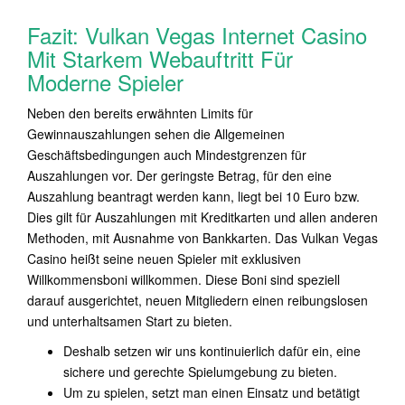
Fazit: Vulkan Vegas Internet Casino
Mit Starkem Webauftritt Für
Moderne Spieler
Neben den bereits erwähnten Limits für
Gewinnauszahlungen sehen die Allgemeinen
Geschäftsbedingungen auch Mindestgrenzen für
Auszahlungen vor. Der geringste Betrag, für den eine
Auszahlung beantragt werden kann, liegt bei 10 Euro bzw.
Dies gilt für Auszahlungen mit Kreditkarten und allen anderen
Methoden, mit Ausnahme von Bankkarten. Das Vulkan Vegas
Casino heißt seine neuen Spieler mit exklusiven
Willkommensboni willkommen. Diese Boni sind speziell
darauf ausgerichtet, neuen Mitgliedern einen reibungslosen
und unterhaltsamen Start zu bieten.
Deshalb setzen wir uns kontinuierlich dafür ein, eine
sichere und gerechte Spielumgebung zu bieten.
Um zu spielen, setzt man einen Einsatz und betätigt