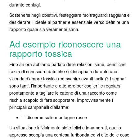
durante coniugi.
Sostenersi negli obiettivi, festeggiare rso traguardi raggiunti e
desiderare il ideale al partner e essenziale verso definire una
rapporto quale sia veramente sana.
Ad esempio riconoscere una
rapporto tossica
Fino an ora abbiamo parlato delle relazioni sane, bensi che
razza di conoscere dato che sei incappata durante una
vicenda d’amore tossica (ed svanire avanti facile)? I segnali
sono tanti, l’importante e ottenere per coglierli e regolarsi
prontamente a tagliare le catene di una racconto come
rischia scapolo di farti sopportare. Improvvisamente i
principali campanelli d’allarme:
Ti discerne sulle montagne russe
Un situazione inizialmente siete felici e innamorati, quello
appresso scoppia una contesa furibonda ed vi dite delle cose