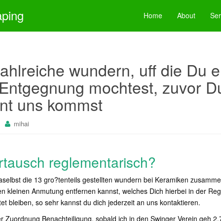
aping
Home
About
Ser
ahlreiche wundern, uff die Du e
 Entgegnung mochtest, zuvor D
nt uns kommst
mihai
rtausch reglementarisch?
aselbst die 13 gro?tenteils gestellten wundern bei Keramiken zusamme
en kleinen Anmutung entfernen kannst, welches Dich hierbei in der Rege
 bleiben, so sehr kannst du dich jederzeit an uns kontaktieren.
er Zuordnung Benachteiligung, sobald ich in den Swinger Verein geh