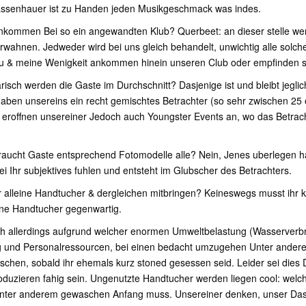
assenhauer ist zu Handen jeden Musikgeschmack was indes.
nkommen Bei so ein angewandten Klub? Querbeet: an dieser stelle we
rwahnen. Jedweder wird bei uns gleich behandelt, unwichtig alle solch
s du & meine Wenigkeit ankommen hinein unseren Club oder empfinden s
uarisch werden die Gaste im Durchschnitt? Dasjenige ist und bleibt jeglic
n unsereins ein recht gemischtes Betrachter (so sehr zwischen 25 o
e eroffnen unsereiner Jedoch auch Youngster Events an, wo das Betrach
raucht Gaste entsprechend Fotomodelle alle? Nein, Jenes uberlegen hal
sei Ihr subjektives fuhlen und entsteht im Glubscher des Betrachters.
 alleine Handtucher & dergleichen mitbringen? Keineswegs musst ihr 
ine Handtucher gegenwartig.
ch allerdings aufgrund welcher enormen Umweltbelastung (Wasserverb
und Personalressourcen, bei einen bedacht umzugehen Unter anderem
chen, sobald ihr ehemals kurz stoned gesessen seid. Leider sei dies 
roduzieren fahig sein. Ungenutzte Handtucher werden liegen cool: welc
nter anderem gewaschen Anfang muss. Unsereiner denken, unser Das