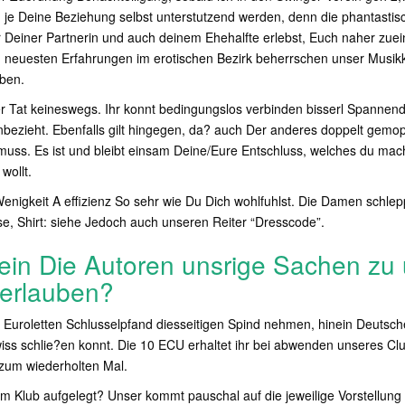
n je Deine Beziehung selbst unterstutzend werden, denn die phantastis
 Deiner Partnerin und auch deinem Ehehalfte erlebst, Euch naher zue
 neuesten Erfahrungen im erotischen Bezirk beherrschen unser Musikk
ben.
er Tat keineswegs. Ihr konnt bedingungslos verbinden bisserl Spannen
einbezieht. Ebenfalls gilt hingegen, da? auch Der anderes doppelt gemo
uss. Es ist und bleibt einsam Deine/Eure Entschluss, welches du mac
wollt.
enigkeit A effizienz So sehr wie Du Dich wohlfuhlst. Die Damen schle
, Shirt: siehe Jedoch auch unseren Reiter “Dresscode”.
ein Die Autoren unsrige Sachen zu
erlauben?
0 Euroletten Schlusselpfand diesseitigen Spind nehmen, hinein Deutsch
ss schlie?en konnt. Die 10 ECU erhaltet ihr bei abwenden unseres Cl
 zum wiederholten Mal.
im Klub aufgelegt? Unser kommt pauschal auf die jeweilige Vorstellung a