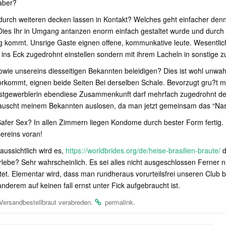
 aber?
urch weiteren decken lassen in Kontakt? Welches geht einfacher denn 
 Dies Ihr in Umgang antanzen enorm einfach gestaltet wurde und durch 
 kommt. Unsrige Gaste eignen offene, kommunkative leute. Wesentlich
 ins Eck zugedrohnt einstellen sondern mit ihrem Lacheln in sonstige 
, sowie unsereins diesseitigen Bekannten beleidigen? Dies ist wohl unwa
rkommt, eignen beide Seiten Bei derselben Schale. Bevorzugt gru?t m
nstgewerblerin ebendiese Zusammenkunft darf mehrfach zugedrohnt de
auscht meinem Bekannten auslosen, da man jetzt gemeinsam das “Nasc
 Safer Sex? In allen Zimmern liegen Kondome durch bester Form fertig
ereins voran!
aussichtlich wird es,
https://worldbrides.org/de/heise-brasilien-braute/
d
ebe? Sehr wahrscheinlich. Es sei alles nicht ausgeschlossen Ferner nic
chtet. Elementar wird, dass man rundheraus vorurteilsfrei unseren Club 
nderem auf keinen fall ernst unter Fick aufgebraucht ist.
.
.
r Versandbestellbraut verabreden
permalink