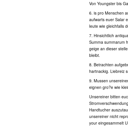
Von Youngster bis G
6. is pro Menschen a
aufwarts euer Salar e
leute wie gleichfall
7. Hinsichtlich antiq
Summa summarum habe
geige an dieser stell
bleibt.
8. Betrachten aufgeb
hartnackig. Liebreiz 
9. Mussen unsereiner
eignen gro?e wie kle
Unsereiner bitten eu
Stromverschwendung 
Handtucher auszutaus
unsereiner nicht rep
your eingesammelt U