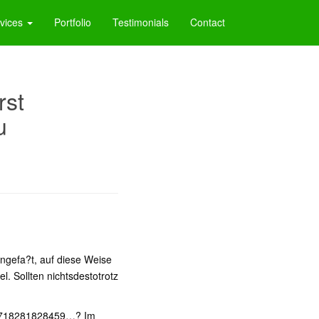
vices
Portfolio
Testimonials
Contact
rst
u
ngefa?t, auf diese Weise
l. Sollten nichtsdestotrotz
 2,718281828459…? Im