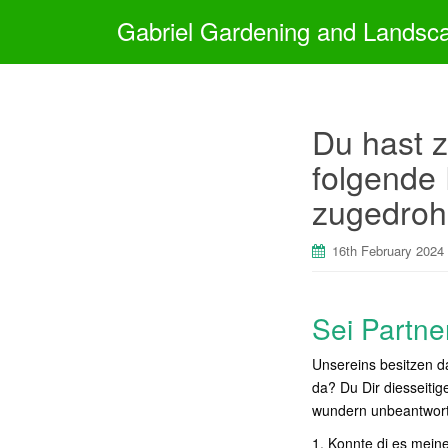
Gabriel Gardening and Landsc
Du hast z
folgende
zugedroh
16th February 2024
Sei Partne
Unsereins besitzen d
da? Du Dir diesseitig
wundern unbeantwortet
1. Konnte di es mein