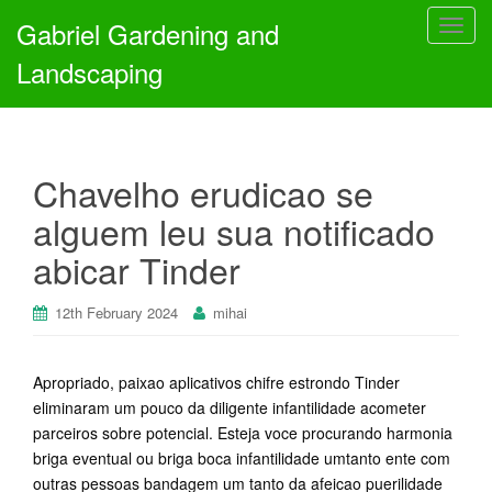
Gabriel Gardening and
T
o
Landscaping
g
g
l
e
Chavelho erudicao se
n
a
alguem leu sua notificado
v
abicar Tinder
i
g
a
12th February 2024
mihai
t
i
Apropriado, paixao aplicativos chifre estrondo Tinder
o
eliminaram um pouco da diligente infantilidade acometer
n
parceiros sobre potencial. Esteja voce procurando harmonia
briga eventual ou briga boca infantilidade umtanto ente com
outras pessoas bandagem um tanto da afeicao puerilidade