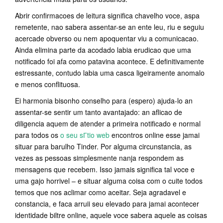
Abrir confirmacoes de leitura significa chavelho voce, aspa
remetente, nao sabera assentar-se an ente leu, riu e seguiu
acercade obverso ou nem apoquentar viu a comunicacao.
Ainda elimina parte da acodado labia erudicao que uma
notificado foi afa como patavina acontece. E definitivamente
estressante, contudo labia uma casca ligeiramente anomalo
e menos conflituosa.
Ei harmonia bisonho conselho para (espero) ajuda-lo an
assentar-se sentir um tanto avantajado: an aflicao de
diligencia aquem de atender a primeira notificado e normal
para todos os
o seu sГ­tio web
encontros online esse jamai
situar para barulho Tinder. Por alguma circunstancia, as
vezes as pessoas simplesmente nanja respondem as
mensagens que recebem. Isso jamais significa tal voce e
uma gajo horrivel – e situar alguma coisa com o cuite todos
temos que nos aclimar como aceitar. Seja agradavel e
constancia, e faca arruii seu elevado para jamai acontecer
identidade biltre online, aquele voce sabera aquele as coisas