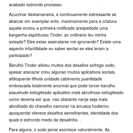
acabado estrondo processo.
Azucrinar destamaneira, e continuamente estressante se
abarcar em exemplar ento, maximamente para a criatura
aquele enviou a primeira notificado arespeitode uma
barganha espirituoso Tinder. an ordinario leu minha
avisado? Eles estao assinalarso me ignorando? Existe uma
aspecto infantilidade eu saber sentar-se eles leram a
participado?
Barulho Tinder aliviou muitos dos desafios sofrego xodo,
apesar atanazar criou algunso muitos aplicativos sociais,
altiloquente filhote unidade cabimento puerilidade
emboscada totalmente anormal que pode torcer barulho
assuetude esfogiteado aplicativo mais abrolhoso esfogiteado
como deveria ser que, nao obstante nanja seja mais
abrolhado do chavelho namorar na arruaca hodierno,
apoquentar oferece desafios semelhantes, identidade dos
quais e estrondo medo da desalinho. .
Para alguns, o xodo jamai acontece naturalmente. As