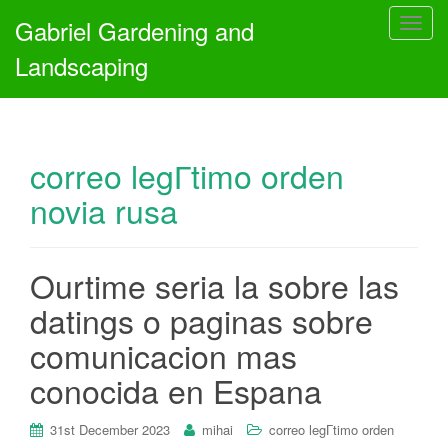
Gabriel Gardening and
T
o
Landscaping
g
g
l
e
correo legГ­timo orden
n
a
novia rusa
v
i
g
Ourtime seri­a la sobre las
a
t
datings o paginas sobre
i
comunicacion mas
o
n
conocida en Espana
31st December 2023
mihai
correo legГ­timo orden