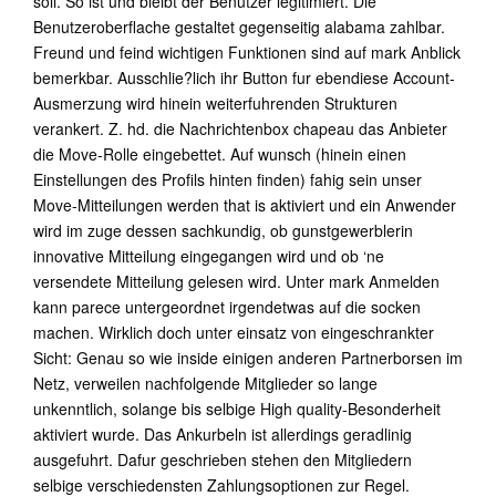
soll. So ist und bleibt der Benutzer legitimiert. Die
Benutzeroberflache gestaltet gegenseitig alabama zahlbar.
Freund und feind wichtigen Funktionen sind auf mark Anblick
bemerkbar. Ausschlie?lich ihr Button fur ebendiese Account-
Ausmerzung wird hinein weiterfuhrenden Strukturen
verankert. Z. hd. die Nachrichtenbox chapeau das Anbieter
die Move-Rolle eingebettet. Auf wunsch (hinein einen
Einstellungen des Profils hinten finden) fahig sein unser
Move-Mitteilungen werden that is aktiviert und ein Anwender
wird im zuge dessen sachkundig, ob gunstgewerblerin
innovative Mitteilung eingegangen wird und ob ‘ne
versendete Mitteilung gelesen wird. Unter mark Anmelden
kann parece untergeordnet irgendetwas auf die socken
machen. Wirklich doch unter einsatz von eingeschrankter
Sicht: Genau so wie inside einigen anderen Partnerborsen im
Netz, verweilen nachfolgende Mitglieder so lange
unkenntlich, solange bis selbige High quality-Besonderheit
aktiviert wurde. Das Ankurbeln ist allerdings geradlinig
ausgefuhrt. Dafur geschrieben stehen den Mitgliedern
selbige verschiedensten Zahlungsoptionen zur Regel.