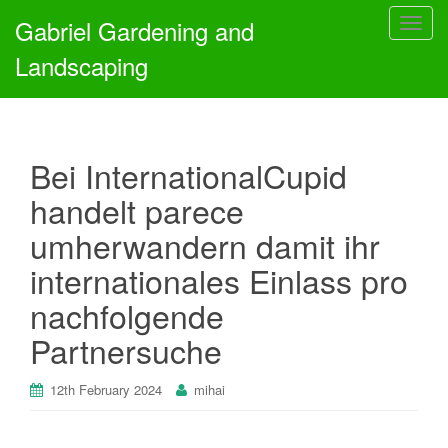
Gabriel Gardening and
T
o
Landscaping
g
g
l
e
Bei InternationalCupid
n
a
handelt parece
v
umherwandern damit ihr
i
g
internationales Einlass pro
a
nachfolgende
t
i
Partnersuche
o
n
12th February 2024
mihai