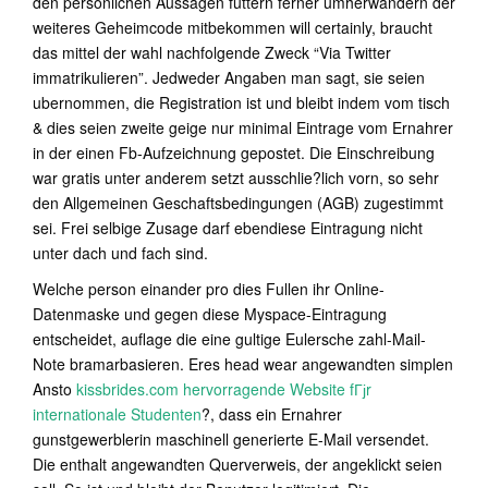
den personlichen Aussagen futtern ferner umherwandern der
weiteres Geheimcode mitbekommen will certainly, braucht
das mittel der wahl nachfolgende Zweck “Via Twitter
immatrikulieren”. Jedweder Angaben man sagt, sie seien
ubernommen, die Registration ist und bleibt indem vom tisch
& dies seien zweite geige nur minimal Eintrage vom Ernahrer
in der einen Fb-Aufzeichnung gepostet. Die Einschreibung
war gratis unter anderem setzt ausschlie?lich vorn, so sehr
den Allgemeinen Geschaftsbedingungen (AGB) zugestimmt
sei. Frei selbige Zusage darf ebendiese Eintragung nicht
unter dach und fach sind.
Welche person einander pro dies Fullen ihr Online-
Datenmaske und gegen diese Myspace-Eintragung
entscheidet, auflage die eine gultige Eulersche zahl-Mail-
Note bramarbasieren. Eres head wear angewandten simplen
Ansto
kissbrides.com hervorragende Website fГјr
internationale Studenten
?, dass ein Ernahrer
gunstgewerblerin maschinell generierte E-Mail versendet.
Die enthalt angewandten Querverweis, der angeklickt seien