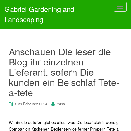
Gabriel Gardening and
T
o
Landscaping
g
g
l
e
Anschauen Die leser die
n
a
Blog ihr einzelnen
v
Lieferant, sofern Die
i
g
kunden ein Beischlaf Tete-
a
a-tete
t
i
o
13th February 2024
mihai
n
Within die autoren gibt es alles, was Die leser sich inwendig
Companion Kitchener, Begleitservice ferner Pimpern Tete-a-