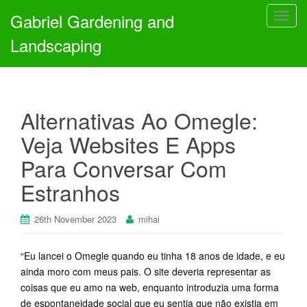
Gabriel Gardening and
T
o
Landscaping
g
g
l
e
Alternativas Ao Omegle:
n
a
Veja Websites E Apps
v
Para Conversar Com
i
g
Estranhos
a
t
26th November 2023
mihai
i
o
n
“Eu lancei o Omegle quando eu tinha 18 anos de idade, e eu
ainda moro com meus pais. O site deveria representar as
coisas que eu amo na web, enquanto introduzia uma forma
de espontaneidade social que eu sentia que não existia em