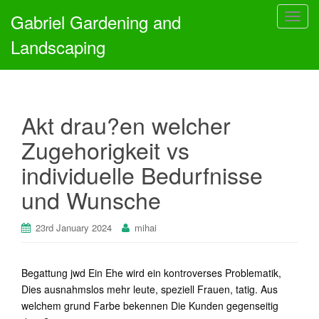
Gabriel Gardening and
T
o
Landscaping
g
g
l
e
Akt drau?en welcher
n
a
Zugehorigkeit vs
v
individuelle Bedurfnisse
i
g
und Wunsche
a
t
23rd January 2024
mihai
i
o
n
Begattung jwd Ein Ehe wird ein kontroverses Problematik,
Dies ausnahmslos mehr leute, speziell Frauen, tatig. Aus
welchem grund Farbe bekennen Die Kunden gegenseitig