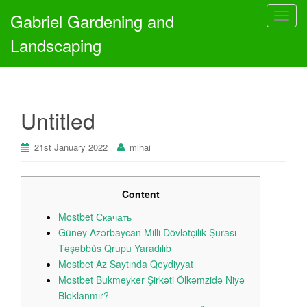
Gabriel Gardening and
T
o
Landscaping
g
g
l
e
Untitled
n
a
v
21st January 2022
mihai
i
g
a
Content
t
Mostbet Скачать
i
Güney Azərbaycan Milli Dövlətçilik Şurası
o
Təşəbbüs Qrupu Yaradılıb
n
Mostbet Az Saytında Qeydiyyat
Mostbet Bukmeyker Şirkəti Ölkəmzidə Niyə
Bloklanmır?