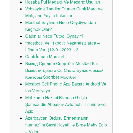
Hesaba Pul Mədaxil Və Məxaric Üsulları
Vebsaytda Təqdim Olunan Canlı Mərc Və
Matçların Yayım Imkanları
Mostbet Saytında Necə Qeydiyyatdan
Keçmək Olar?
Qadınlar Necə Futbol Oynayır?
“mostbet” Və “1xbet”: Nəzarətsi̇z área –
İtti̇ham Var! (12-01-2023, 13:
Canlı İdman Mərcləri
Вывод Средств Спортбет Mostbet Как
Вывести Деньги Со Счета Букмекерской
Конторы Sportbet Мостбет
Mostbet Cell Phone App Baxış : Android Və
Ios Versiyaya
Məhkəmə Hakimi Biznesə Girişib –
Şəmsəddin Abbasov Avtomobil Təmiri Sexi
Açıb
Azərbaycan Ordusu Ermənistanın
“kamaz”ını Şəxsi Heyəti Ilə Birgə Məhv Edib
– Vi̇deo