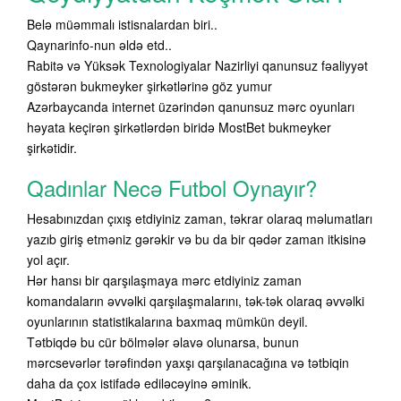
Belə müəmmalı istisnalardan biri..
Qaynarinfo-nun əldə etd..
Rabitə və Yüksək Texnologiyalar Nazirliyi qanunsuz fəaliyyət
göstərən bukmeyker şirkətlərinə göz yumur
Azərbaycanda internet üzərindən qanunsuz mərc oyunları
həyata keçirən şirkətlərdən biridə MostBet bukmeyker
şirkətidir.
Qadınlar Necə Futbol Oynayır?
Hesabınızdan çıxış etdiyiniz zaman, təkrar olaraq məlumatları
yazıb giriş etməniz gərəkir və bu da bir qədər zaman itkisinə
yol açır.
Hər hansı bir qarşılaşmaya mərc etdiyiniz zaman
komandaların əvvəlki qarşılaşmalarını, tək-tək olaraq əvvəlki
oyunlarının statistikalarına baxmaq mümkün deyil.
Tətbiqdə bu cür bölmələr əlavə olunarsa, bunun
mərcsevərlər tərəfindən yaxşı qarşılanacağına və tətbiqin
daha da çox istifadə ediləcəyinə əminik.