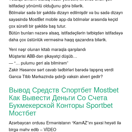
istifadəçi yönümlü olduğunu görə bilərik.
Bölmələr sadə bir şəkildə dizayn edilmişdir və bu sadə dizayn
sayəsində MostBet mobile app-da bölmələr arasında keçid
çox sürətli bir şəkildə baş tutur.
Bütün bunları nəzərə alsaq, istifadəçilərin tətbiqdən istifadəyə
daha çox üstünlük verməsinə haqq qazandıra bilərik.
Yeni nəşr olunan kitab maraqla qarşılandı
Müştərisi ABB-dən şikayətçi düşüb…
— “… pulumu geri ala bilmirəm”
Zakir Həsənov sərt cavab tədbirləri barədə tapşırıq verdi
Gəncə Tibb Mərkəzində şıdırğı vaksin alveri gedir?
Вывод Средств Спортбет Mostbet
Как Вывести Деньги Со Счета
Букмекерской Конторы Sportbet
Мостбет
Azərbaycan ordusu Ermənistanın “KamAZ”ını şəxsi heyəti ilə
birgə məhv edib – VİDEO