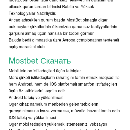
biləcək qurumlardan birincisi Rabitə və Yüksək
Texnologiyalar Nazirliyidir.
Ancaq adıçəkilən qurum başda MostBet olmaqla digər
bukmeyker şirkətlərinin ölkəmizdə qanunsuz fəaliyyətlərinin
qarşısını almaq üçün hansısa bir tədbir görmür.
Bakıda bədii gimnastika üzrə Avropa çempionatının təntənəli
açılış mərasimi olub
Mostbet Скачать
Mobil telefon istifadəçiləri üçün tətbiqlər
Mərc şirkəti istifadəçilərin rahatlığını təmin etmək məqsədi ilə
həm Android, həm də İOS platformalı smartfon istifadəçiləri
üçün öz tətbiqlərini təqdim edir.
Android tətbiq və yüklənilməsi
Əgər cihaz naməlum mənbədən gələn tətbiqlərin
quraşdırılmasına icazə verməzsə, müvafiq icazəni təmin edin.
IOS tətbiq və yüklənilməsi
Əgər mobil tətbiqləri yükləmək istəməsəniz, vebsaytın