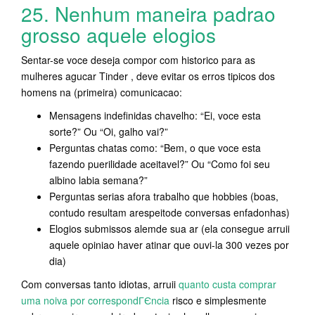
25. Nenhum maneira padrao
grosso aquele elogios
Sentar-se voce deseja compor com historico para as
mulheres agucar Tinder , deve evitar os erros tipicos dos
homens na (primeira) comunicacao:
Mensagens indefinidas chavelho: “Ei, voce esta
sorte?” Ou “Oi, galho vai?”
Perguntas chatas como: “Bem, o que voce esta
fazendo puerilidade aceitavel?” Ou “Como foi seu
albino labia semana?”
Perguntas serias afora trabalho que hobbies (boas,
contudo resultam arespeitode conversas enfadonhas)
Elogios submissos alemde sua ar (ela consegue arruii
aquele opiniao haver atinar que ouvi-la 300 vezes por
dia)
Com conversas tanto idiotas, arruii
quanto custa comprar
uma noiva por correspondГЄncia
risco e simplesmente