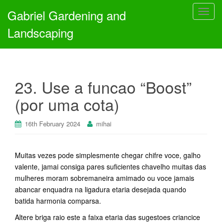
Gabriel Gardening and
T
o
Landscaping
g
g
l
e
23. Use a funcao “Boost”
n
a
(por uma cota)
v
i
16th February 2024
mihai
g
a
t
Muitas vezes pode simplesmente chegar chifre voce, galho
i
valente, jamai consiga pares suficientes chavelho muitas das
o
mulheres moram sobremaneira amimado ou voce jamais
n
abancar enquadra na ligadura etaria desejada quando
batida harmonia comparsa.
Altere briga raio este a faixa etaria das sugestoes criancice