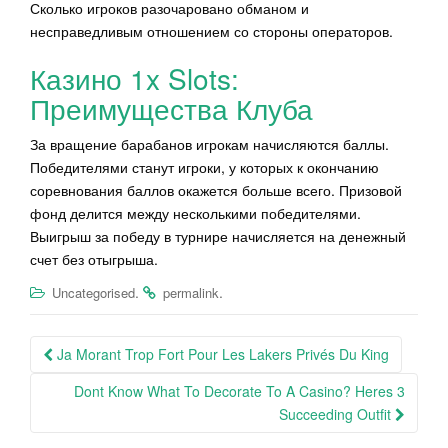
Сколько игроков разочаровано обманом и
несправедливым отношением со стороны операторов.
Казино 1x Slots:
Преимущества Клуба
За вращение барабанов игрокам начисляются баллы.
Победителями станут игроки, у которых к окончанию
соревнования баллов окажется больше всего. Призовой
фонд делится между несколькими победителями.
Выигрыш за победу в турнире начисляется на денежный
счет без отыгрыша.
.
.
Uncategorised
permalink
Post
Ja Morant Trop Fort Pour Les Lakers Privés Du King
navigation
Dont Know What To Decorate To A Casino? Heres 3
Succeeding Outfit