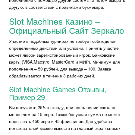
пополнение с помощью другой системы, а потом выбрать
другую, в соответствии с правилами букмекера.
Slot Machines Казино –
Официальный Сайт Зеркало
Участие в подобных турнирах не требует соблюдения
определенных действий или условий. Принять участие
может любой зарегистрированный игрок. Банковские
карты (VISA,Maestro, MasterCard и МИР). Минимум для
пополнения – 50 рублей, для вывода – 100. Заявка
обрабатывается в течение 3 рабочих дней.
Slot Machine Games Отзывы,
Пример 29
Вы получаете 25% к вкладу, при пополнении счета не
менее чем на 15 евро. Также бонусная сумма не может
превышать 450 евро и 45 фриспинов. Для удобства
пользователей можно вывести на главный экран список