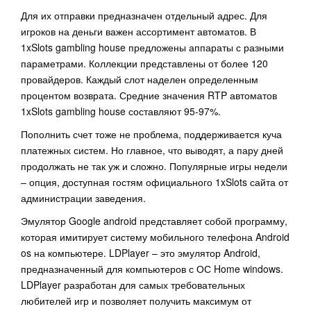
Для их отправки предназначен отдельный адрес. Для
игроков на деньги важен ассортимент автоматов. В
1xSlots gambling house предложены аппараты с разными
параметрами. Коллекции представлены от более 120
провайдеров. Каждый слот наделен определенным
процентом возврата. Средние значения RTP автоматов
1xSlots gambling house составляют 95-97%.
Пополнить счет тоже не проблема, поддерживается куча
платежных систем. Но главное, что выводят, а пару дней
продолжать не так уж и сложно. Популярные игры недели
– опция, доступная гостям официального 1xSlots сайта от
администрации заведения.
Эмулятор Google android представляет собой программу,
которая имитирует систему мобильного телефона Android
os на компьютере. LDPlayer – это эмулятор Android,
предназначенный для компьютеров с ОС Home windows.
LDPlayer разработан для самых требовательных
любителей игр и позволяет получить максимум от