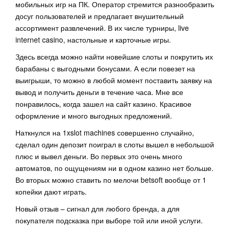
мобильных игр на ПК. Оператор стремится разнообразить
досуг пользователей и предлагает внушительный
ассортимент развлечений. В их числе турниры, live
internet casino, настольные и карточные игры.
Здесь всегда можно найти новейшие слоты и покрутить их
барабаны с выгодными бонусами. А если повезет на
выигрыши, то можно в любой момент поставить заявку на
вывод и получить деньги в течение часа. Мне все
понравилось, когда зашел на сайт казино. Красивое
оформление и много выгодных предложений.
Наткнулся на 1xslot machines совершенно случайно,
сделал один депозит поиграл в слоты вышел в небольшой
плюс и вывел деньги. Во первых это очень много
автоматов, по ощущениям ни в одном казино нет больше.
Во вторых можно ставить по мелочи betsoft вообще от 1
копейки дают играть.
Новый отзыв – сигнал для любого бренда, а для
покупателя подсказка при выборе той или иной услуги.