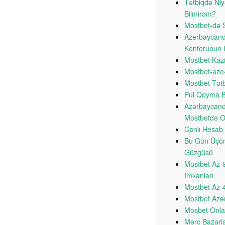
Tətbiqdə Niy
Bilmirəm?
Mostbet-də S
Azerbaycand
Kontorunun 
Mostbet Kaz
Mostbet-aze
Mostbet Tət
Pul Qoyma 
Azərbaycand
Mostbetdə 
Canlı Hesab
Bu Gün Üçün
Güzgüsü
Mostbet Az-9
Imkanları
Mostbet Az-
Mostbet Azər
Mosbet Onla
Mərc Bazarla