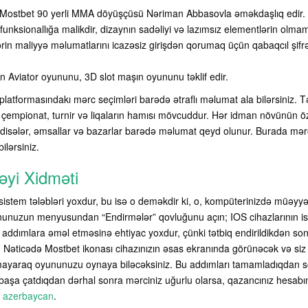
Mostbet 90 yerli MMA döyüşçüsü Nəriman Abbasovla əməkdaşlıq edir.
unksionallığa malikdir, dizaynın sadəliyi və lazımsız elementlərin olmama
ərin maliyyə məlumatlarını icazəsiz girişdən qorumaq üçün qabaqcıl şif
in Aviator oyununu, 3D slot maşın oyununu təklif edir.
atformasındakı mərc seçimləri barədə ətraflı məlumat ala bilərsiniz. T
çempionat, turnir və liqaların hamısı mövcuddur. Hər idman növünün öz
disələr, əmsallar və bazarlar barədə məlumat qeyd olunur. Burada mərc
lərsiniz.
əyi Xidməti
istem tələbləri yoxdur, bu isə o deməkdir ki, o, kompüterinizdə müəyyən 
unuzun menyusundan “Endirmələr” qovluğunu açın; IOS cihazlarının istif
addımlara əməl etməsinə ehtiyac yoxdur, çünki tətbiq endirildikdən son
. Nəticədə Mostbet ikonası cihazınızın əsas ekranında görünəcək və si
lmayaraq oyununuzu oynaya biləcəksiniz. Bu addımları tamamladıqdan s
başa çatdıqdan dərhal sonra mərciniz uğurlu olarsa, qazancınız hesabı
 azerbaycan
.