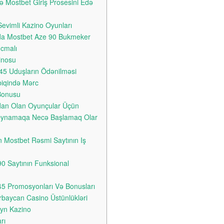
ə Mostbet Giriş Prosesini Edə
evimli Kazino Oyunları
a Mostbet Aze 90 Bukmeker
Icmalı
inosu
45 Uduşların Ödənilməsi
biqində Mərc
Bonusu
an Olan Oyunçular Üçün
Oynamaqa Necə Başlamaq Olar
 Mostbet Rəsmi Saytının Iş
0 Saytının Funksional
45 Promosyonları Və Bonusları
baycan Casino Üstünlükləri
yn Kazino
rı