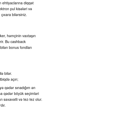
n ehtiyaclarına diqqət
ktron pul kisələri və
çıxara bilərsiniz.
ker, həmçinin vaxtaşırı
rir. Bu cashback
bilən bonus fondları
lə bilər.
tbiqdə açın;
iyə qədər sınadığım ən
ına qədər böyük seçimləri
ı səxavətli və tez-tez olur.
dır.