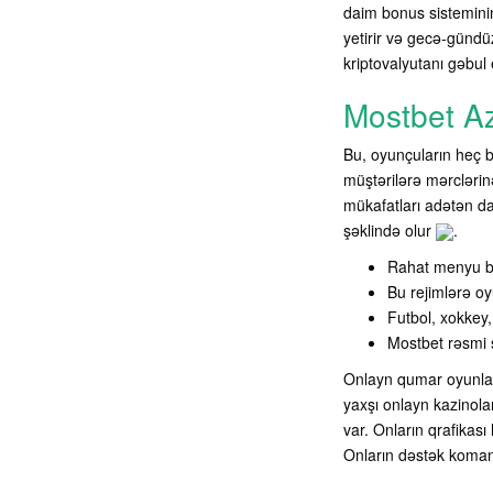
daim bonus sisteminin 
yetirir və gecə-gündüz
kriptovalyutanı gəbul 
Mostbet Az
Bu, oyunçuların heç b
müştərilərə mərclərin
mükafatları adətən da
şəklində olur
.
Rahat menyu bir
Bu rejimlərə oyu
Futbol, ​​xokkey
Mostbet rəsmi s
Onlayn qumar oyunlar
yaxşı onlayn kazinola
var. Onların qrafikası
Onların dəstək koman