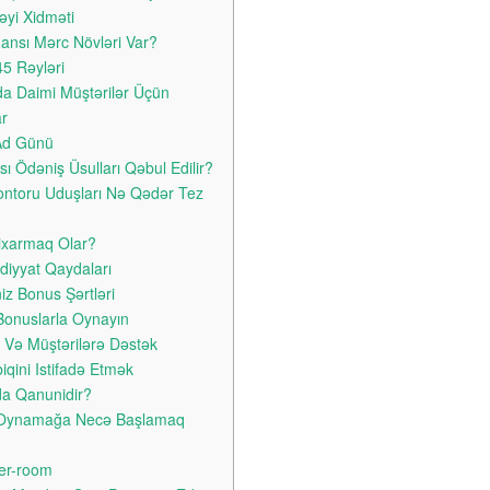
əyi Xidməti
ansı Mərc Növləri Var?
5 Rəyləri
a Daimi Müştərilər Üçün
r
 Ad Günü
ı Ödəniş Üsulları Qəbul Edilir?
ntoru Uduşları Nə Qədər Tez
ixarmaq Olar?
diyyat Qaydaları
iz Bonus Şərtləri
Bonuslarla Oynayın
k Və Müştərilərə Dəstək
iqini Istifadə Etmək
a Qanunidir?
 Oynamağa Necə Başlamaq
er-room