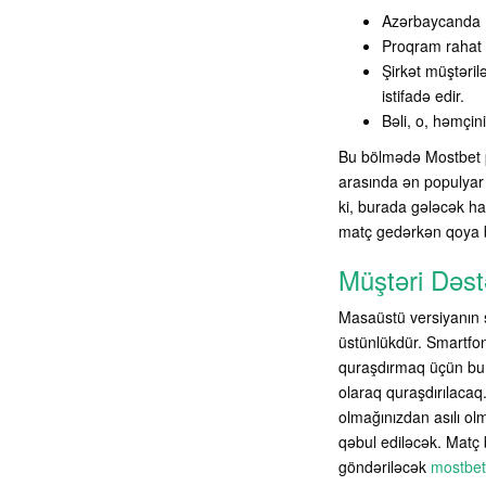
Azərbaycanda 
Proqram rahat f
Şirkət müştəril
istifadə edir.
Bəli, o, həmçin
Bu bölmədə Mostbet pl
arasında ən populyar 
ki, burada gələcək ha
matç gedərkən qoya bi
Müştəri Dəst
Masaüstü versiyanın s
üstünlükdür. Smartfon
quraşdırmaq üçün bu 
olaraq quraşdırılacaq
olmağınızdan asılı o
qəbul ediləcək. Matç 
göndəriləcək
mostbet