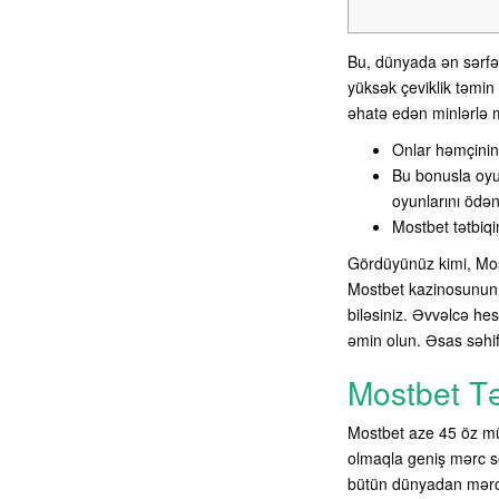
Bu, dünyada ən sərfəli
yüksək çeviklik təmin 
əhatə edən minlərlə m
Onlar həmçinin 
Bu bonusla oyun
oyunlarını ödən
Mostbet tətbiq
Gördüyünüz kimi, Mos
Mostbet kazinosunun 
biləsiniz. Əvvəlcə he
əmin olun. Əsas səhif
Mostbet Tə
Mostbet aze 45 öz müşt
olmaqla geniş mərc se
bütün dünyadan mərc 