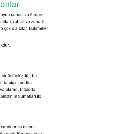
onlar
3 oyun sahəsi və 5 mərc
riləri, ruhlar və zəhərli
ə çox ola bilər. Bukmeker
xdur.
bir üstünlükdür, bu
 tətbiqini endirə
və olaraq, tətbiqdə
nızın məlumatları ilə
 xarakterizə olunur.
n deyil. Bununla belə,