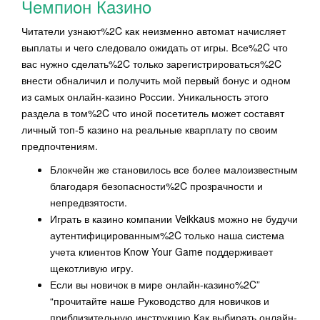
Чeмпиoн Кaзинo
Читатели узнают%2C как неизменно автомат начисляет
выплаты и чего следовало ожидать от игры. Все%2C что
вас нужно сделать%2C только зарегистрироваться%2C
внести обналичил и получить мой первый бонус и одном
из самых онлайн-казино России. Уникальность этого
раздела в том%2C что иной посетитель может составят
личный топ-5 казино на реальные кварплату по своим
предпочтениям.
Блокчейн же становилось все более малоизвестным
благодаря безопасности%2C прозрачности и
непредвзятости.
Играть в казино компании Veikkaus можно не будучи
аутентифицированным%2C только наша система
учета клиентов Know Your Game поддерживает
щекотливую игру.
Если вы новичок в мире онлайн-казино%2C”
“прочитайте наше Руководство для новичков и
приблизительную инструкцию Как выбирать онлайн-