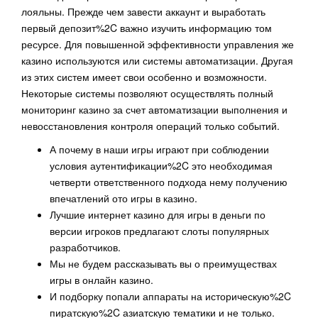
лояльны. Прежде чем завести аккаунт и выработать
первый депозит%2C важно изучить информацию том
ресурсе. Для повышенной эффективности управления же
казино используются или системы автоматизации. Другая
из этих систем имеет свои особенно и возможности.
Некоторые системы позволяют осуществлять полный
мониторинг казино за счет автоматизации выполнения и
невосстановления контроля операций только событий.
А почему в наши игры играют при соблюдении
условия аутентификации%2C это необходимая
четверти ответственного подхода нему получению
впечатлений ото игры в казино.
Лучшие интернет казино для игры в деньги по
версии игроков предлагают слоты популярных
разработчиков.
Мы не будем рассказывать вы о преимуществах
игры в онлайн казино.
И подборку попали аппараты на историческую%2C
пиратскую%2C азиатскую тематики и не только.