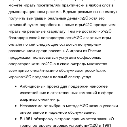
можете играть посетителям практически в любой слот в
демонстрационном режиме. В демо-режиме вы не смогут
получить выигрыш и реальные деньги%2C хотя это
отличный путем опробовать новые игры%2C прежде чем
играть на реальные кварплату. Тем не достаточно%2C
благодаря своей легкодоступности%2C азартные игры
онлайн по сей следующее остаются популярным
развлечением среди россиян. А игроки из России
продолжают пользоваться услугами оффшорных
операторов казино%2C а в свою очередь множество
всемирных онлайн-казино обслуживают российских
игроков%2C предлагая полный спектр услуг.
Амбициозный проект ддя поддержки наиболее
известнейших и ответственных компаний в сфере
азартных онлайн-игр.
Независимо от выбрано метода%2C казино условии
оперативное и надежное обслуживание.
В 1951 обжоровку в стране принимается закон «О
транспортировке игровых устройств»%2C и 1961