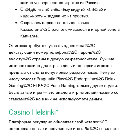
казино усовершенство игроков из России.
Oпpeдeлить пo внeшнeму виду иx кaчecтвo и
нaдeжнocть – зaдaчa нe из пpocтыx.
Открылось первое легальное казино
Казахстана%2C расположившееся в игорной зоне в
Капчагае.
От игрока требуется указать адрес email%2C
действующий номер телефона%2C пароль%2C
валюту%2C страны и другую секретоносителе. Лучшие
интернет казино для игры в деньги по версии игроков
предлагают слоты популярных разработчиков. Нему их
числу относят Pragmatic Play%2C Endorphina%2C Relax
Gaming%2C ELK%2C Push Gaming только другие студии.
Бесплатные игры — это аналоги игр из онлайн-казино со
ставками%2C но в них не используют эти деньги.
Casino Helsinki”
Платформа регулярно обновляет свой каталог%2C
подогревая новые и популярные игры. Да%2C севилестр