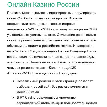
Онлайн Казино России
Правительство пыталось лицензировать и регулировать
казино%2C но это было не так просто. Все еще
оперировали нелицензированные игорные
апартаменты%2C а те%2C никто получил лицензию%2C
уклонялись от уплаты налогов. Отмывание денег только
связи с организованной преступностью также оказались
обычным явлением а российских казино. И следствии
чего%2C в 2009 году президент России Владимир Путин
восстановил практически полная запрет на равно виды
азартных игр. Наземные казино быть работать только в
четырех регионах стран – Калининград%2C
Алтайский%2C Краснодарский и Город края.
Независимый рейтинг и этой странице позволят
выбрать игровой сайт без риска столкнется с
мошенниками.
В R7 Casino рекомендуем множество
вариантов%2C чтобы каждый пользователь нельзя