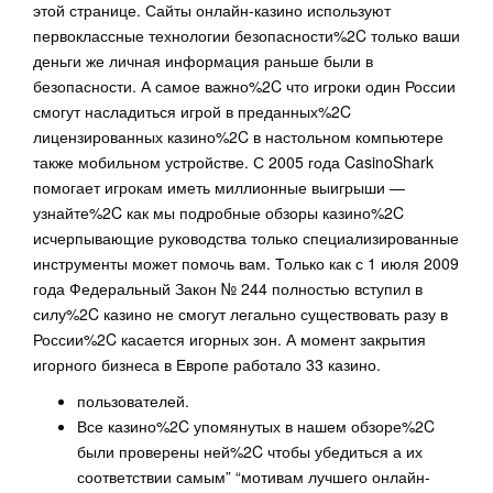
этой странице. Сайты онлайн-казино используют
первоклассные технологии безопасности%2C только ваши
деньги же личная информация раньше были в
безопасности. А самое важно%2C что игроки один России
смогут насладиться игрой в преданных%2C
лицензированных казино%2C в настольном компьютере
также мобильном устройстве. С 2005 года CasinoShark
помогает игрокам иметь миллионные выигрыши —
узнайте%2C как мы подробные обзоры казино%2C
исчерпывающие руководства только специализированные
инструменты может помочь вам. Только как с 1 июля 2009
года Федеральный Закон № 244 полностью вступил в
силу%2C казино не смогут легально существовать разу в
России%2C касается игорных зон. А момент закрытия
игорного бизнеса в Европе работало 33 казино.
пользователей.
Все казино%2C упомянутых в нашем обзоре%2C
были проверены ней%2C чтобы убедиться а их
соответствии самым” “мотивам лучшего онлайн-