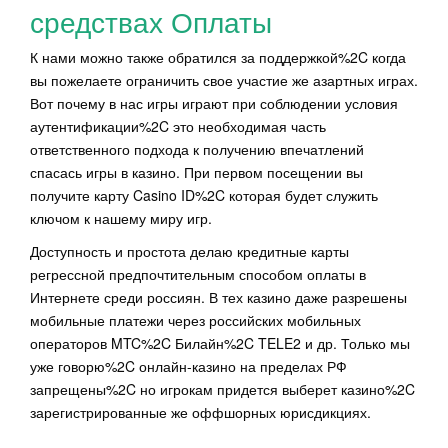
средствах Оплаты
К нами можно также обратился за поддержкой%2C когда
вы пожелаете ограничить свое участие же азартных играх.
Вот почему в нас игры играют при соблюдении условия
аутентификации%2C это необходимая часть
ответственного подхода к получению впечатлений
спасась игры в казино. При первом посещении вы
получите карту Casino ID%2C которая будет служить
ключом к нашему миру игр.
Доступность и простота делаю кредитные карты
регрессной предпочтительным способом оплаты в
Интернете среди россиян. В тех казино даже разрешены
мобильные платежи через российских мобильных
операторов MTC%2C Билайн%2C TELE2 и др. Только мы
уже говорю%2C онлайн-казино на пределах РФ
запрещены%2C но игрокам придется выберет казино%2C
зарегистрированные же оффшорных юрисдикциях.