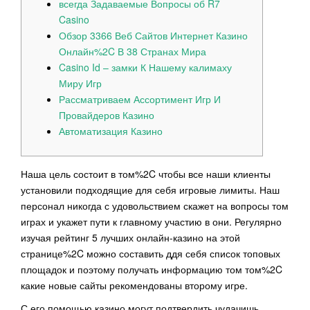
всегда Задаваемые Вопросы об R7
Casino
Обзор 3366 Веб Сайтов Интернет Казино
Онлайн%2C В 38 Странах Мира
Casino Id – замки К Нашему калимаху
Миру Игр
Рассматриваем Ассортимент Игр И
Провайдеров Казино
Автоматизация Казино
Наша цель состоит в том%2C чтобы все наши клиенты
установили подходящие для себя игровые лимиты. Наш
персонал никогда с удовольствием скажет на вопросы том
играх и укажет пути к главному участию в они. Регулярно
изучая рейтинг 5 лучших онлайн-казино на этой
странице%2C можно составить ддя себя список топовых
площадок и поэтому получать информацию том том%2C
какие новые сайты рекомендованы второму игре.
С его помощью казино могут подтвердить чудачишь