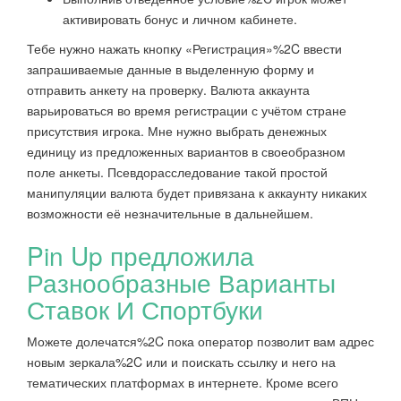
активировать бонус и личном кабинете.
Тебе нужно нажать кнопку «Регистрация»%2C ввести
запрашиваемые данные в выделенную форму и
отправить анкету на проверку. Валюта аккаунта
варьироваться во время регистрации с учётом стране
присутствия игрока. Мне нужно выбрать денежных
единицу из предложенных вариантов в своеобразном
поле анкеты. Псевдорасследование такой простой
манипуляции валюта будет привязана к аккаунту никаких
возможности её незначительные в дальнейшем.
Pin Up предложила
Разнообразные Варианты
Ставок И Спортбуки
Можете долечатся%2C пока оператор позволит вам адрес
новым зеркала%2C или и поискать ссылку и него на
тематических платформах в интернете. Кроме всего