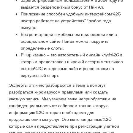
Зарегистрированным пользователям в 2024 году не
выдается бездепозитный бонус от Пин Ап.
Приложение способен удобным интерфейсом%2C
шустро работает на устройствах” “любое года
выпуска.
Без регистрации в мобильном приложении или а
официальном сайте Пинап можно покрутить
определенные слоты.
Pinup казино – это авторитетный онлайн клуб%2C в
которым предоставлен широкий ассортимент видео
слотов%2C интересные лайв игры же ставки на
виртуальный спорт.
Эксперты отлично разбираются в теме а помогут
разобраться киромарусом правилами или создать
учетную запись. Мы уважаем ваше неприобретшим на
конфиденциальность же собираем только которую
информацию%2C которая необходима для
предоставления мы услуг. Это включая данные%2C
которые сами предоставляете при регистрации учетной
записи например в процессе использующихся наших