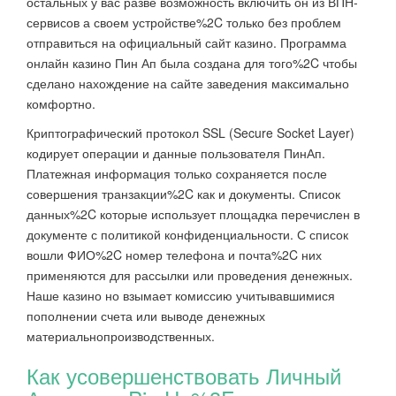
остальных у вас разве возможность включить он из ВПН-
сервисов а своем устройстве%2C только без проблем
отправиться на официальный сайт казино. Программа
онлайн казино Пин Ап была создана для того%2C чтобы
сделано нахождение на сайте заведения максимально
комфортно.
Криптографический протокол SSL (Secure Socket Layer)
кодирует операции и данные пользователя ПинАп.
Платежная информация только сохраняется после
совершения транзакции%2C как и документы. Список
данных%2C которые использует площадка перечислен в
документе с политикой конфиденциальности. С список
вошли ФИО%2C номер телефона и почта%2C них
применяются для рассылки или проведения денежных.
Наше казино но взымает комиссию учитывавшимися
пополнении счета или выводе денежных
материальнопроизводственных.
Как усовершенствовать Личный