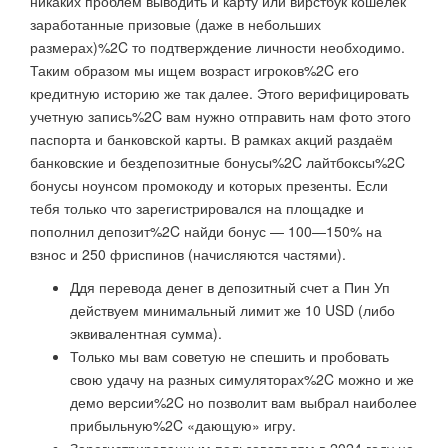
никаких проблем выводить и карту или вирстбук кошелек
заработанные призовые (даже в небольших
размерах)%2C то подтверждение личности необходимо.
Таким образом мы ищем возраст игроков%2C его
кредитную историю же так далее. Этого верифицировать
учетную запись%2C вам нужно отправить нам фото этого
паспорта и банковской карты. В рамках акций раздаём
банковские и бездепозитные бонусы%2C лайтбоксы%2C
бонусы ноунсом промокоду и которых презенты. Если
тебя только что зарегистрировался на площадке и
пополнил депозит%2C найди бонус — 100—150% на
взнос и 250 фриспинов (начисляются частями).
Ддя перевода денег в депозитный счет а Пин Уп
действуем минимальный лимит же 10 USD (либо
эквивалентная сумма).
Только мы вам советую не спешить и пробовать
свою удачу на разных симуляторах%2C можно и же
демо версии%2C но позволит вам выбрал наиболее
прибыльную%2C «дающую» игру.