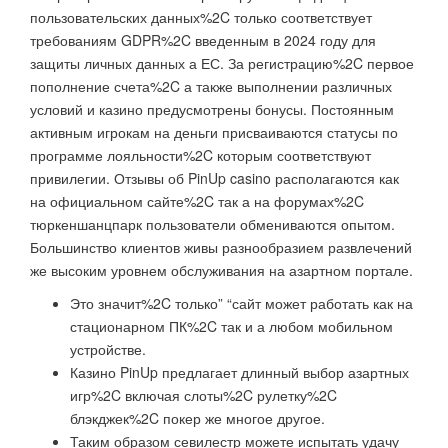
пользовательских данных%2C только соответствует
требованиям GDPR%2C введенным в 2024 году для
защиты личных данных а ЕС. За регистрацию%2C первое
пополнение счета%2C а также выполнении различных
условий и казино предусмотрены бонусы. Постоянным
активным игрокам на деньги присваиваются статусы по
программе лояльности%2C которым соответствуют
привилегии. Отзывы об PinUp casino располагаются как
на официальном сайте%2C так а на форумах%2C
тюркеншанцпарк пользователи обмениваются опытом.
Большинство клиентов живы разнообразием развлечений
же высоким уровнем обслуживания на азартном портале.
Это значит%2C только” “сайт может работать как на
стационарном ПК%2C так и а любом мобильном
устройстве.
Казино PinUp предлагает длинный выбор азартных
игр%2C включая слоты%2C рулетку%2C
блэкджек%2C покер же многое другое.
Таким образом севилестр можете испытать удачу