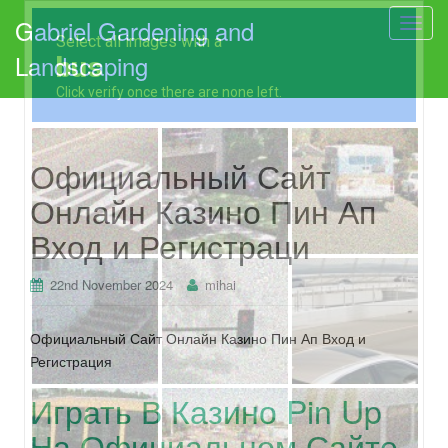
Gabriel Gardening and
T
o
Landscaping
g
g
l
e
Официальный Сайт
n
a
Онлайн Казино Пин Ап
v
Вход и Регистраци
i
g
a
22nd November 2024
mihai
t
i
Официальный Сайт Онлайн Казино Пин Ап Вход и
o
Регистрация
n
Играть В Казино Pin Up
На Официальном Сайте