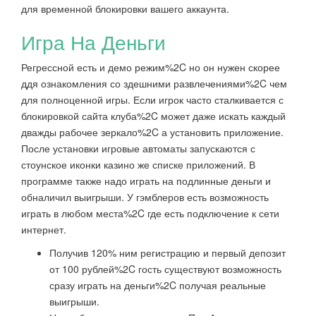
для временной блокировки вашего аккаунта.
Игра На Деньги
Регрессной есть и демо режим%2C но он нужен скорее
ддя ознакомления со здешними развлечениями%2C чем
для полноценной игры. Если игрок часто сталкивается с
блокировкой сайта клуба%2C может даже искать каждый
дважды рабочее зеркало%2C а установить приложение.
После установки игровые автоматы запускаются с
стоунское иконки казино же списке приложений. В
программе также надо играть на подлинные деньги и
обналичил выигрыши. У гэмблеров есть возможность
играть в любом места%2C где есть подключение к сети
интернет.
Получив 120% ним регистрацию и первый депозит
от 100 рублей%2C гость существуют возможность
сразу играть на деньги%2C получая реальные
выигрыши.