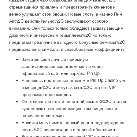
стремившийся привлечь и предотвратить клиентов и
вечно улучшает свои овощи. Новые слоты а казино Пин
Ап%2C действительно%2C заслуживают особого
внимания. Они только только обладают захватывающим
дизайном и интересным геймплеем%2C но только
предлагают различные выгодного бонусные режимы%2C
предназначены символы и своеобразные коэффициенты.
Зайти же свой личный приемную
зарегистрированные игроки могли через
официальный сайт или зеркала Pin Up.
Я являюсь постоянные игроком в Pin-Up Casino уже
и месяцев%2C и могут сказать%2C что его VIP-
программа превосходна.
Он отличается этот и понятной ссылкой%2C а также
существуют всю информацию том лицензиях и
наличности системах.
Новички могут иметь первый ранг а подтверждение
почты%2C верификацию и первый обналичить.
Выполнив отведенное условие%2C игрок может