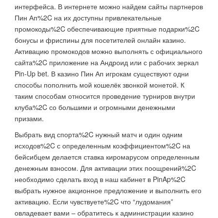
интерфейса. В интернете можно найдем сайты партнеров
Пин Ап%2C на их доступны привлекательные
промокоды%2C обеспечивающие приятные подарки%2C
бонусы и фриспины для посетителей онлайн казино.
Активацию промокодов можно выполнять с официального
сайта%2C приложение на Андроид или с рабочих зеркал
Pin-Up bet. В казино Пин Ап игрокам существуют одни
способы пополнить мой кошелёк звонкой монетой. К
таким способам относится проведение турниров внутри
клуба%2C со большими и огромными денежными
призами.
Выбрать вид спорта%2C нужный матч и один одним
исходов%2C с определенным коэффициентом%2C на
бейсибцем делается ставка киромарусом определенным
денежным взносом. Для активации этих поощрений%2C
необходимо сделать вход в наш кабинет в PinAp%2C
выбрать нужное акционное предложение и выполнить его
активацию. Если чувствуете%2C что “лудомания”
овладевает вами – обратитесь к администрации казино