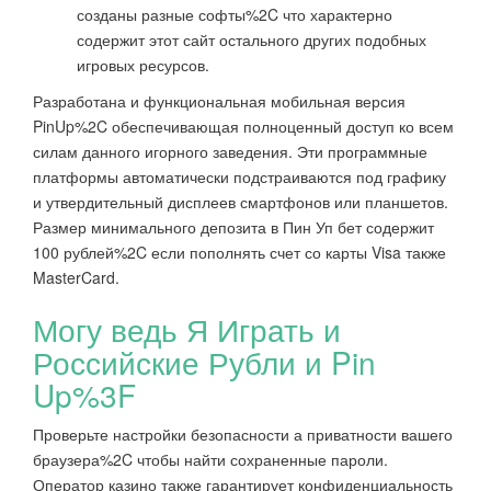
созданы разные софты%2C что характерно
содержит этот сайт остального других подобных
игровых ресурсов.
Разработана и функциональная мобильная версия
PinUp%2C обеспечивающая полноценный доступ ко всем
силам данного игорного заведения. Эти программные
платформы автоматически подстраиваются под графику
и утвердительный дисплеев смартфонов или планшетов.
Размер минимального депозита в Пин Уп бет содержит
100 рублей%2C если пополнять счет со карты Visa также
MasterCard.
Могу ведь Я Играть и
Российские Рубли и Pin
Up%3F
Проверьте настройки безопасности а приватности вашего
браузера%2C чтобы найти сохраненные пароли.
Оператор казино также гарантирует конфиденциальность