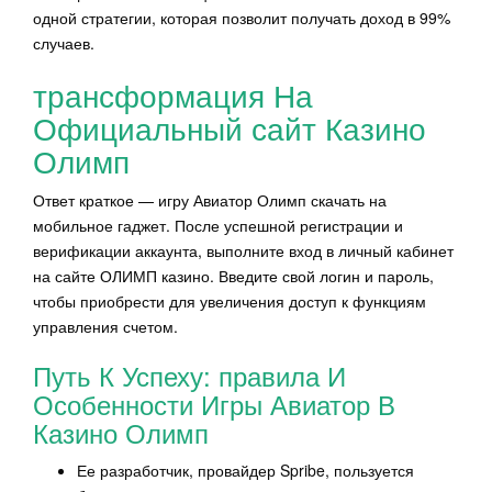
одной стратегии, которая позволит получать доход в 99%
случаев.
трансформация На
Официальный сайт Казино
Олимп
Ответ краткое — игру Авиатор Олимп скачать на
мобильное гаджет. После успешной регистрации и
верификации аккаунта, выполните вход в личный кабинет
на сайте ОЛИМП казино. Введите свой логин и пароль,
чтобы приобрести для увеличения доступ к функциям
управления счетом.
Путь К Успеху: правила И
Особенности Игры Авиатор В
Казино Олимп
Ее разработчик, провайдер Spribe, пользуется