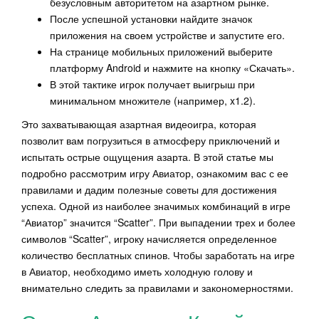
безусловным авторитетом на азартном рынке.
После успешной установки найдите значок
приложения на своем устройстве и запустите его.
На странице мобильных приложений выберите
платформу Android и нажмите на кнопку «Скачать».
В этой тактике игрок получает выигрыш при
минимальном множителе (например, x1.2).
Это захватывающая азартная видеоигра, которая
позволит вам погрузиться в атмосферу приключений и
испытать острые ощущения азарта. В этой статье мы
подробно рассмотрим игру Авиатор, ознакомим вас с ее
правилами и дадим полезные советы для достижения
успеха. Одной из наиболее значимых комбинаций в игре
“Авиатор” значится “Scatter”. При выпадении трех и более
символов “Scatter”, игроку начисляется определенное
количество бесплатных спинов. Чтобы заработать на игре
в Авиатор, необходимо иметь холодную голову и
внимательно следить за правилами и закономерностями.