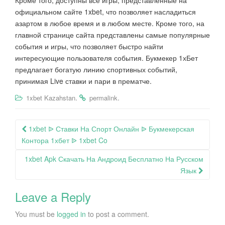
Кроме того, доступны все игры, представленные на
официальном сайте 1xbet, что позволяет насладиться
азартом в любое время и в любом месте. Кроме того, на
главной странице сайта представлены самые популярные
события и игры, что позволяет быстро найти
интересующие пользователя события. Букмекер 1хБет
предлагает богатую линию спортивных событий,
принимая Live ставки и пари в прематче.
.
.
1xbet Kazahstan
permalink
Post
1xbet ᐉ Ставки На Спорт Онлайн ᐉ Букмекерская
navigation
Контора 1хбет ᐉ 1xbet Co
1xbet Apk Скачать На Андроид Бесплатно На Русском
Язык
Leave a Reply
You must be
logged in
to post a comment.