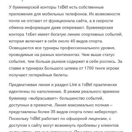
У букмекерской конторы 1xBet есть собственные
приложения для мобильных телефонов. Их возможности
почти не отстают от функционала сайта, а в скорости
обмена информации даже опережают. Букмекерская
контора 1xБет имеет богатую линию спортивных событий,
которая включает в себя около 40 видов спорта.
Освещаются все турниры профессионального уровня,
проводимые на разных континентах. Чем выше статус
события, тем больше рынков содержит в себе роспись. За
ставки в турнирах Большого шлема от 1700 тенге игроки
получают лотерейные билеты.
Предматчевая линия и раздел Live в 1xBet практически
идентичны по наполнению. В режим реального времени
букмекер «выбрасывает» большинство событий,
доступных в прематче. Линия максимально полная –
представлены более 35 видов спорта плюс киберспорт.
Поскольку 1xBet работает по офшорной лицензии, с
доступом к сайту могут возникнуть проблемы у клиентов
из тех стран, где она запрещена. При этом сама компания