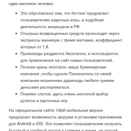
один миллион человек.
Это обусловлено тем, что беттинг предлагает
пользователям азартные игры, а подобная
деятельность запрещена в РФ.
Отыгрыш возвращенных средств происходит через
экспрессы минимум с тремя матчами, коэффициент
которых от 1,8.
Промокоды раздаются бесплатно, и используются
для привлечения на сайт новых пользователей.
Полная хрень лохотрон ,ваша букмекерская
компания ,чтобы сдохли Папихнитись со своей
компании мошенники дармоеды любите чужими
деньгами распоряжаться.
Помимо слотов, здесь очень неплохой выбор
рулеток и карточных игр.
На официальном сайте 1xbet мобильная версия
предлагает возможность загрузки и установки приложения
для Android и iOS. Это позволяет пользователям получить
быстрый и удобный доступ к ставкам и играм, не заходя