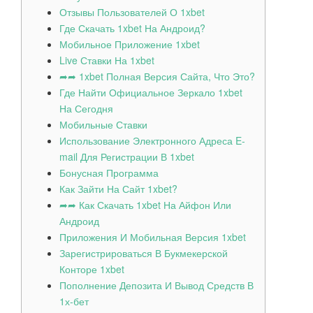
Отзывы Пользователей О 1xbet
Где Скачать 1xbet На Андроид?
Мобильное Приложение 1xbet
Live Ставки На 1xbet
➦➦ 1xbet Полная Версия Сайта, Что Это?
Где Найти Официальное Зеркало 1xbet
На Сегодня
Мобильные Ставки
Использование Электронного Адреса E-
mail Для Регистрации В 1xbet
Бонусная Программа
Как Зайти На Сайт 1xbet?
➦➦ Как Скачать 1xbet На Айфон Или
Андроид
Приложения И Мобильная Версия 1xbet
Зарегистрироваться В Букмекерской
Конторе 1xbet
Пополнение Депозита И Вывод Средств В
1х-бет