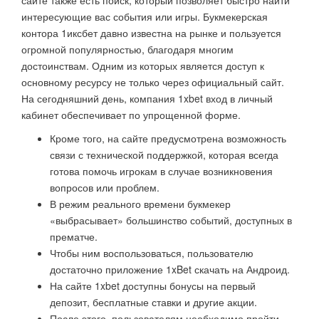
сайте также есть поиск, который позволяет быстро найти
интересующие вас события или игры. Букмекерская
контора 1иксбет давно известна на рынке и пользуется
огромной популярностью, благодаря многим
достоинствам. Одним из которых является доступ к
основному ресурсу не только через официальный сайт.
На сегодняшний день, компания 1xbet вход в личный
кабинет обеспечивает по упрощенной форме.
Кроме того, на сайте предусмотрена возможность
связи с технической поддержкой, которая всегда
готова помочь игрокам в случае возникновения
вопросов или проблем.
В режим реального времени букмекер
«выбрасывает» большинство событий, доступных в
прематче.
Чтобы ним воспользоваться, пользователю
достаточно приложение 1xBet скачать на Андроид.
На сайте 1xbet доступны бонусы на первый
депозит, бесплатные ставки и другие акции.
После этого, пользователям необходимо пройти