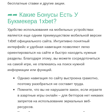
бесплатные ставки и другие акции.
➦➦ Какие Бонусы Есть У
Букмекера 1xbet?
Удобство использования на мобильных устройствах
является еще одним преимуществом мобильной версии
1xbet официального сайта. Интуитивно понятный
интерфейс и удобная навигация позволяют легко
ориентироваться на сайте и быстро находить нужные
разделы. Благодаря этому, вы можете сосредоточиться
на самой игре, не отвлекаясь на поиск нужной
информации или функций.
Однако навигация по сайту выстроена грамотно,
поэтому разобраться не составит труда.
Помните, что вы не нарушаете закон, если играете
в азартные игры онлайн – для бетторов нет никаких
запретов на использование зеркальных веб-
ресурсов.