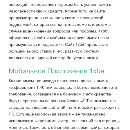
операций, что позволяет игрокам быть уверенными в
безопасности своих средств. Кроме того, на сайте
предусмотрена возможность связи с технической
поддержкой, которая всегда готова помочь игрокам в
случае возникновения вопросов или проблем. 1xbet
официальный сайт и мобильная версия имеют свои
преимущества и недостатки. Сайт 1xbet предлагает
больший выбор ставок и игр, развитую систему
лояльности и широкий спектр бонусов и акций.
Мобильное Приложение 1xbet
Как минимум три исхода в экспрессе должны иметь
коэффициент 1,40 или выше. Если беттор выполнил эти
требования, оставшиеся на бонусном счету средства
будут переведены на основной счет.
Так называется
стандартная версия сайта БК, на который игрок заходит с
ПК. Есть еще мобильная версия – ее также можно
использовать через компьютер, но внешний вид страницы
меняется. Также есть облегченная версия сайта, которая