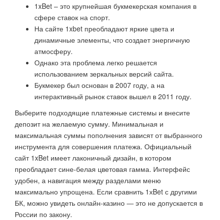
1xBet – это крупнейшая букмекерская компания в
сфере ставок на спорт.
На сайте 1xbet преобладают яркие цвета и
динамичные элементы, что создает энергичную
атмосферу.
Однако эта проблема легко решается
использованием зеркальных версий сайта.
Букмекер был основан в 2007 году, а на
интерактивный рынок ставок вышел в 2011 году.
Выберите подходящие платежные системы и внесите
депозит на желаемую сумму. Минимальная и
максимальная суммы пополнения зависят от выбранного
инструмента для совершения платежа. Официальный
сайт 1xBet имеет лаконичный дизайн, в котором
преобладает сине-белая цветовая гамма. Интерфейс
удобен, а навигация между разделами меню
максимально упрощена. Если сравнить 1хBet с другими
БК, можно увидеть онлайн-казино ― это не допускается в
России по закону.