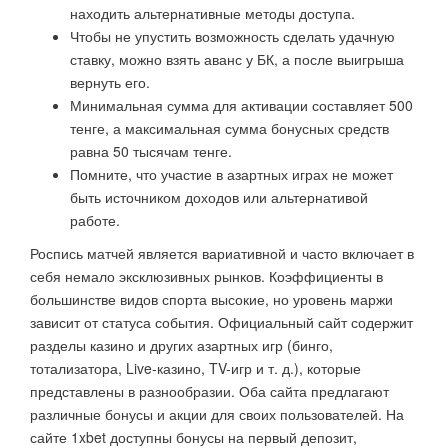
находить альтернативные методы доступа.
Чтобы не упустить возможность сделать удачную
ставку, можно взять аванс у БК, а после выигрыша
вернуть его.
Минимальная сумма для активации составляет 500
тенге, а максимальная сумма бонусных средств
равна 50 тысячам тенге.
Помните, что участие в азартных играх не может
быть источником доходов или альтернативой
работе.
Роспись матчей является вариативной и часто включает в
себя немало эксклюзивных рынков. Коэффициенты в
большинстве видов спорта высокие, но уровень маржи
зависит от статуса события. Официальный сайт содержит
разделы казино и других азартных игр (бинго,
тотализатора, Live-казино, TV-игр и т. д.), которые
представлены в разнообразии. Оба сайта предлагают
различные бонусы и акции для своих пользователей. На
сайте 1xbet доступны бонусы на первый депозит,